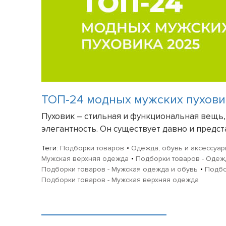
ТОП-24 модных мужских пухови
Пуховик – стильная и функциональная вещь, 
элегантность. Он существует давно и предст
Теги:
Подборки товаров
Одежда, обувь и аксессуа
Мужская верхняя одежда
Подборки товаров - Одежд
Подборки товаров - Мужская одежда и обувь
Подбо
Подборки товаров - Мужская верхняя одежда