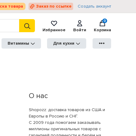
ска товара
Заказ по ссылке
Создать аккаунт
0
Избранное
Войти
Корзина
Витамины
Для кухни
●●●
О нас
Shopozz: доставка товаров из США и
Европы в Россию и СНГ.
С 2009 года помогаем заказывать
миллионы оригинальных товаров с
гарантией подлинности и берём на