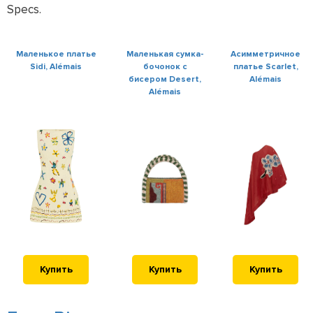
Specs.
Маленькое платье
Маленькая сумка-
Асимметричное
Sidi, Alémais
бочонок с
платье Scarlet,
бисером Desert,
Alémais
Alémais
Купить
Купить
Купить