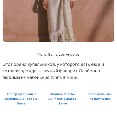
Фото: Same Los Angeles
Этот бренд купальников, у которого есть ещё и
готовая одежда, – личный фаворит. Особенно
любимы их маленькие платья-мини.
Топ-треугольник с
Вязаное платье-
Топ с воланами
каменным бисером,
мини без рукавов,
по низу, Same
Same
Same