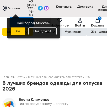
+7
(495)
Контакты
Доставка
Дл
Москва
215-
бизн
16-
67
0
Каталог
Ваш город Москва?
Избранное
Войти
Корзина
Нет, другой
Магазины
Бренды
Мужчинам
Женщин
Главная
Статьи
8 лучших брендов одежды для отпуска 2026
8 лучших брендов одежды для отпуска
2026
Елена Клименко
Гид по зарубежному шоппингу