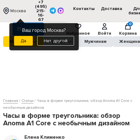
+7
(495)
Контакты
Доставка
Дл
Москва
215-
бизн
16-
67
0
Каталог
Ваш город Москва?
Избранное
Войти
Корзина
Нет, другой
Магазины
Бренды
Мужчинам
Женщин
Главная
Статьи
Часы в форме треугольника: обзор Anoma A1 Core с
необычным дизайном
Часы в форме треугольника: обзор
Anoma A1 Core с необычным дизайном
Елена Клименко