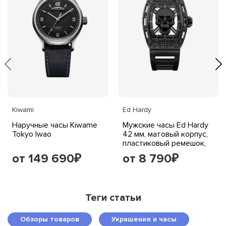
Kiwami
Ed Hardy
Наручные часы Kiwame
Мужские часы Ed Hardy
Tokyo Iwao
42 мм, матовый корпус,
пластиковый ремешок,
черные
от 149 690
от 8 790
₽
₽
Теги статьи
Обзоры товаров
Украшения и часы