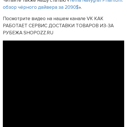
Читайте также нашу статью «
Yema Navygraf Phantom:
обзор чёрного дайвера за 2090$
».
Посмотрите видео на нашем канале VK КАК
РАБОТАЕТ СЕРВИС ДОСТАВКИ ТОВАРОВ ИЗ-ЗА
РУБЕЖА SHOPOZZ.RU