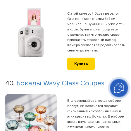
С этой камерой будет весело.
Она печатает снимки 5х7 см –
чернила не нужны! Они уже есть
в фотобумаге (она продается
отдельно, так что можно сразу
прихватить стартовый набор).
Камера позволяет редактировать
снимки до печати.
Купить
40.
Бокалы Wavy Glass Coupes
В следующий раз, когда соберет
подруг, ей захочется подавать
фирменный коктейль именно в
этих красивых бокалах. В наборе
шесть штук, разных пастельных
оттенков. Кстати, можно
использовать и для десерта.