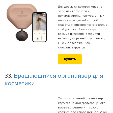
Для девушки, которая живет в
зале или готовится к
полумарафону, перкуссионный
массажер – лучший способ
сказать: «Поправляйся скорее». У
этой дорожной версии три
режима интенсивности и три
насадки для разных групп мышц.
Еще и с приложением
синхронизируется.
Купить
33.
Вращающийся органайзер для
косметики
Этот симпатичный органайзер
крутится на 360 градусов, у него
восемь отделений – можно
сложить все самое нужное. И он