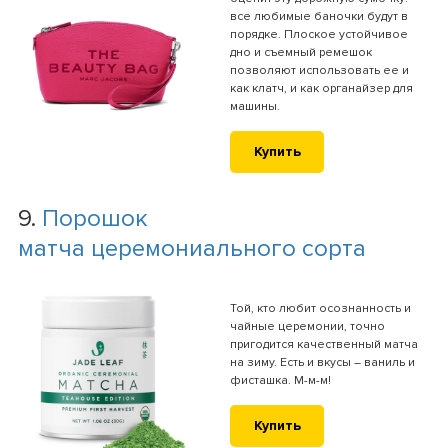
все любимые баночки будут в
порядке. Плоское устойчивое
дно и съемный ремешок
позволяют использовать ее и
как клатч, и как органайзер для
машины.
Купить
9.
Порошок
матча церемониального сорта
Той, кто любит осознанность и
чайные церемонии, точно
пригодится качественный матча
на зиму. Есть и вкусы – ваниль и
фисташка. М-м-м!
Купить