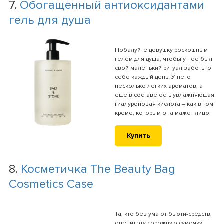
7.
Обогащенный антиоксидантами
гель для душа
Побалуйте девушку роскошным
гелем для душа, чтобы у нее был
свой маленький ритуал заботы о
себе каждый день. У него
несколько легких ароматов, а
еще в составе есть увлажняющая
гиалуроновая кислота – как в том
креме, которым она мажет лицо.
Купить
8.
Косметичка The Beauty Bag
Cosmetics Case
Та, кто без ума от бьюти-средств,
оценит эту дорожную сумочку: