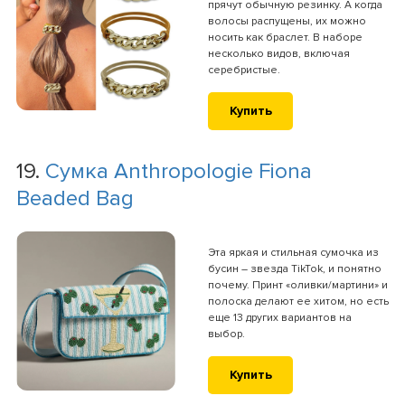
прячут обычную резинку. А когда
волосы распущены, их можно
носить как браслет. В наборе
несколько видов, включая
серебристые.
Купить
19.
Сумка Anthropologie Fiona
Beaded Bag
Эта яркая и стильная сумочка из
бусин – звезда TikTok, и понятно
почему. Принт «оливки/мартини» и
полоска делают ее хитом, но есть
еще 13 других вариантов на
выбор.
Купить