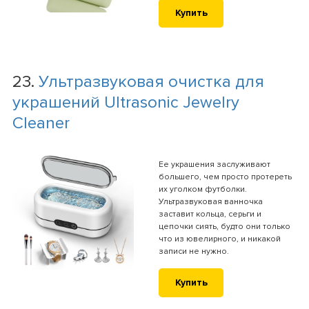
Купить
23.
Ультразвуковая очистка для
украшений Ultrasonic Jewelry
Cleaner
Ее украшения заслуживают
большего, чем просто протереть
их уголком футболки.
Ультразвуковая ванночка
заставит кольца, серьги и
цепочки сиять, будто они только
что из ювелирного, и никакой
записи не нужно.
Купить