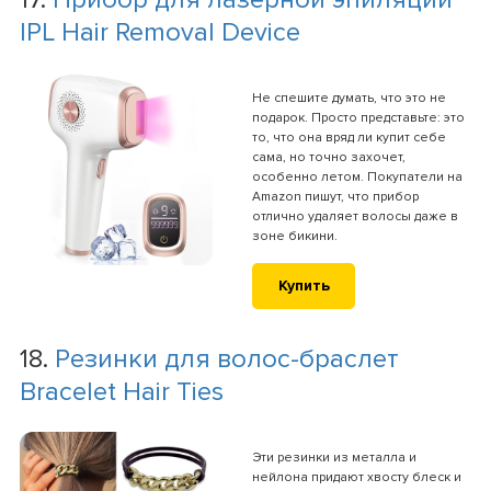
IPL Hair Removal Device
Не спешите думать, что это не
подарок. Просто представьте: это
то, что она вряд ли купит себе
сама, но точно захочет,
особенно летом. Покупатели на
Amazon пишут, что прибор
отлично удаляет волосы даже в
зоне бикини.
Купить
18.
Резинки для волос-браслет
Bracelet Hair Ties
Эти резинки из металла и
нейлона придают хвосту блеск и