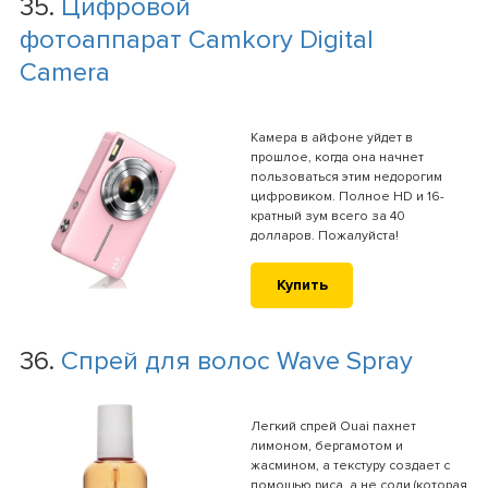
фотоаппарат Camkory Digital
Camera
Камера в айфоне уйдет в
прошлое, когда она начнет
пользоваться этим недорогим
цифровиком. Полное HD и 16-
кратный зум всего за 40
долларов. Пожалуйста!
Купить
36.
Спрей для волос Wave Spray
Легкий спрей Ouai пахнет
лимоном, бергамотом и
жасмином, а текстуру создает с
помощью риса, а не соли (которая