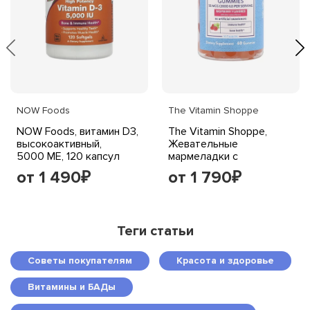
NOW Foods
The Vitamin Shoppe
NOW Foods, витамин D3,
The Vitamin Shoppe,
высокоактивный,
Жевательные
5000 МЕ, 120 капсул
мармеладки с
витамином D3, малина,
от 1 490
от 1 790
₽
₽
50 мкг (2000 МЕ), 60
жевательных таблеток
(25 мкг в жевательной
мармеладке)
Теги статьи
Советы покупателям
Красота и здоровье
Витамины и БАДы