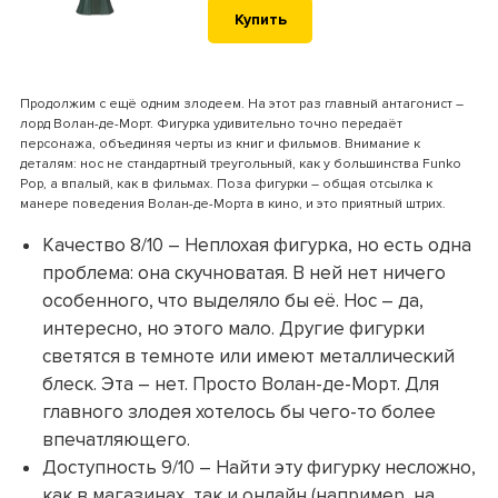
Купить
Продолжим с ещё одним злодеем. На этот раз главный антагонист –
лорд Волан-де-Морт. Фигурка удивительно точно передаёт
персонажа, объединяя черты из книг и фильмов. Внимание к
деталям: нос не стандартный треугольный, как у большинства Funko
Pop, а впалый, как в фильмах. Поза фигурки – общая отсылка к
манере поведения Волан-де-Морта в кино, и это приятный штрих.
Качество 8/10 – Неплохая фигурка, но есть одна
проблема: она скучноватая. В ней нет ничего
особенного, что выделяло бы её. Нос – да,
интересно, но этого мало. Другие фигурки
светятся в темноте или имеют металлический
блеск. Эта – нет. Просто Волан-де-Морт. Для
главного злодея хотелось бы чего-то более
впечатляющего.
Доступность 9/10 – Найти эту фигурку несложно,
как в магазинах, так и онлайн (например, на