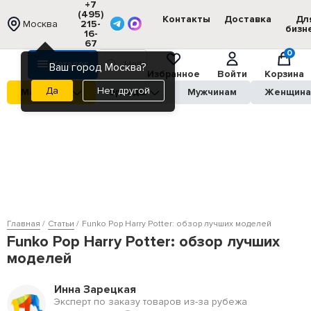
+7
(495)
Контакты
Доставка
Дл
Москва
215-
бизн
16-
67
0
Каталог
Ваш город Москва?
Избранное
Войти
Корзина
Нет, другой
Магазины
Бренды
Мужчинам
Женщин
Главная
Статьи
Funko Pop Harry Potter: обзор лучших моделей
Funko Pop Harry Potter: обзор лучших
моделей
Инна Зарецкая
Эксперт по заказу товаров из-за рубежа