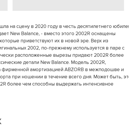
ла на сцену в 2020 году в честь десятилетнего юбиле
ждает New Balance, - вместо этого 2002R оснащены
оторые приветствуют их в новой эре. Верх из
гинальных 2002, по-прежнему используется в паре с
ически расположенные вырезы придают 2002R более
ссические детали New Balance. Модель 2002R,
на фирменной амортизацией ABZORB в межподошве и
рта при ношении в течение всего дня. Может быть, эт
002R более чем способны выдержать интенсивное
X