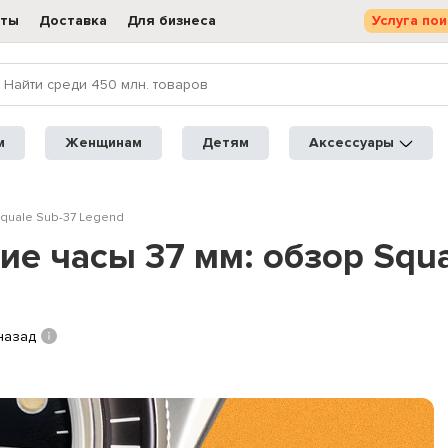
кты
Доставка
Для бизнеса
Услуга пои
м
Женщинам
Детям
Аксессуары
Squale Sub-37 Legend
е часы 37 мм: обзор Squa
назад