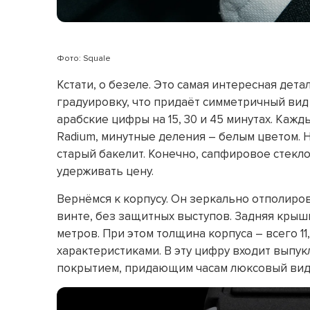
Фото: Squale
Кстати, о безеле. Это самая интересная дета
градуировку, что придаёт симметричный вид в
арабские цифры на 15, 30 и 45 минутах. Каж
Radium, минутные деления – белым цветом. 
старый бакелит. Конечно, сапфировое стекл
удерживать цену.
Вернёмся к корпусу. Он зеркально отполиро
винте, без защитных выступов. Задняя кры
метров. При этом толщина корпуса – всего 11
характеристиками. В эту цифру входит выпу
покрытием, придающим часам люксовый вид. Б