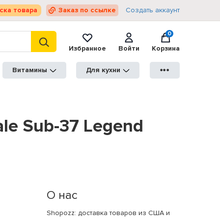
ска товара
Заказ по ссылке
Создать аккаунт
0
Избранное
Войти
Корзина
Витамины
Для кухни
●●●
le Sub-37 Legend
О нас
Shopozz: доставка товаров из США и