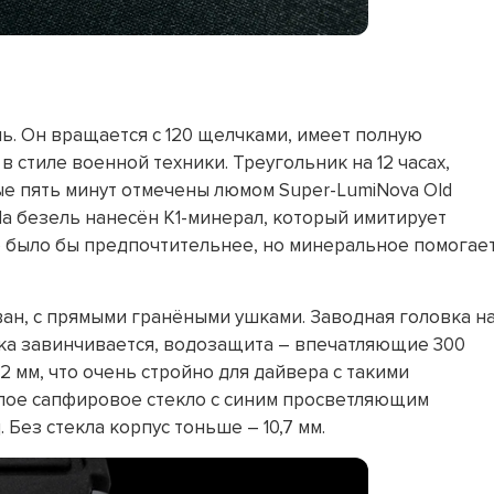
ль. Он вращается с 120 щелчками, имеет полную
 стиле военной техники. Треугольник на 12 часах,
дые пять минут отмечены люмом Super-LumiNova Old
На безель нанесён K1-минерал, который имитирует
о было бы предпочтительнее, но минеральное помогае
ван, с прямыми гранёными ушками. Заводная головка н
шка завинчивается, водозащита – впечатляющие 300
,2 мм, что очень стройно для дайвера с такими
клое сапфировое стекло с синим просветляющим
ез стекла корпус тоньше – 10,7 мм.