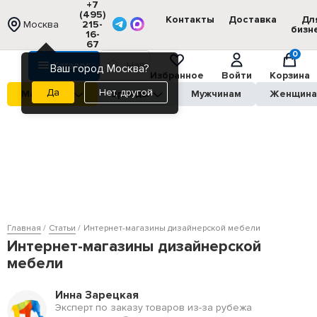
+7
(495)
Контакты
Доставка
Дл
Москва
215-
бизн
16-
67
0
Каталог
Ваш город Москва?
Избранное
Войти
Корзина
Нет, другой
Магазины
Бренды
Мужчинам
Женщин
Главная
Статьи
Интернет-магазины дизайнерской мебели
Интернет-магазины дизайнерской
мебели
Инна Зарецкая
Эксперт по заказу товаров из-за рубежа