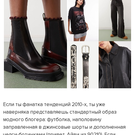
Если ты фанатка тенденций 2010‑х, ты уже
наверняка представляешь стандартный образ
модного блогера: футболка, наполовину
заправленная в джинсовые шорты и дополненная
челси‑ботинками (привет, Айви из
90210
). Если