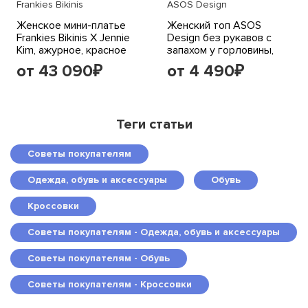
Frankies Bikinis
ASOS Design
Женское мини-платье
Женский топ ASOS
Frankies Bikinis X Jennie
Design без рукавов с
Kim, ажурное, красное
запахом у горловины,
шоколадный
от 43 090
от 4 490
₽
₽
Теги статьи
Советы покупателям
Одежда, обувь и аксессуары
Обувь
Кроссовки
Советы покупателям - Одежда, обувь и аксессуары
Советы покупателям - Обувь
Советы покупателям - Кроссовки