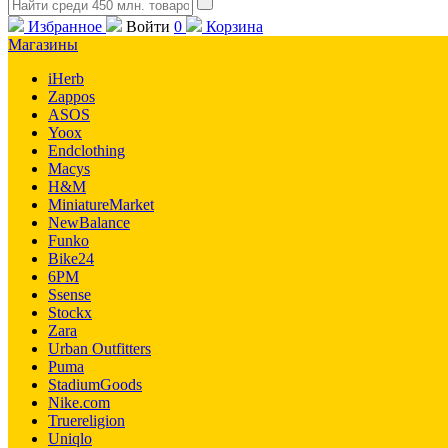
Избранное
Войти
0
Корзина
Магазины
iHerb
Zappos
ASOS
Yoox
Endclothing
Macys
H&M
MiniatureMarket
NewBalance
Funko
Bike24
6PM
Ssense
Stockx
Zara
Urban Outfitters
Puma
StadiumGoods
Nike.com
Truereligion
Uniqlo