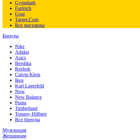
Gymshark
Farfetch
Goat
Target.Com
Все магазины
Бренды
Nike
Adidas
Asics
Bershka
Reebok
Calvin Klein
Ikea
Karl Lagerfeld
Now
New Balance
Puma
Timberland
Tommy Hilfiger
Все бренды
Мужчинам
Женщинам