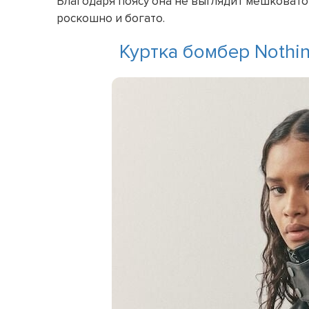
Благодаря поясу она не выглядит мешковато
роскошно и богато.
Куртка бомбер Nothing