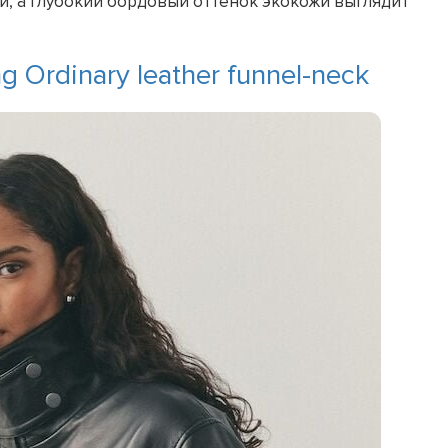
й, а глубокий бордовый оттенок экокожи выглядит
 Ordinary leather funnel-neck