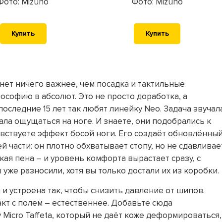
Фото: Mizuno
Фото: Mizuno
Купить
Купить
х нет ничего важнее, чем посадка и тактильные
ософию в абсолют. Это не просто доработка, а
оследние 15 лет так любят линейку Neo. Задача звучал
тала ощущаться на ноге. И знаете, они подобрались к
увствуете эффект босой ноги. Его создаёт обновлённы
 части: он плотно обхватывает стопу, но не сдавливает
кая пена – и уровень комфорта вырастает сразу, с
 уже разносили, хотя вы только достали их из коробки.
 и устроена так, чтобы снизить давление от шипов.
кт с полем – естественнее. Добавьте сюда
Micro Taffeta, который не даёт коже деформироваться,