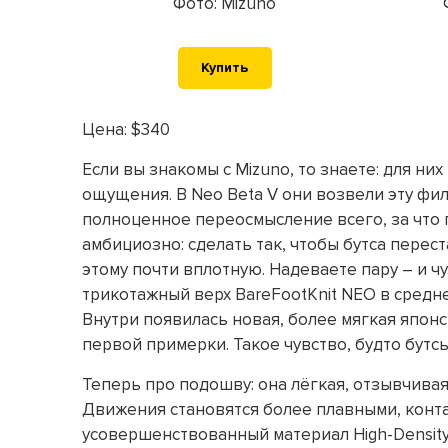
Фото: Mizuno
Купить
Цена: $340
Если вы знакомы с Mizuno, то знаете: для ни
ощущения. В Neo Beta V они возвели эту фил
полноценное переосмысление всего, за что п
амбициозно: сделать так, чтобы бутса перес
этому почти вплотную. Надеваете пару – и ч
трикотажный верх BareFootKnit NEO в средней
Внутри появилась новая, более мягкая японс
первой примерки. Такое чувство, будто бутсы
Теперь про подошву: она лёгкая, отзывчивая
Движения становятся более плавными, конта
усовершенствованный материал High-Density 