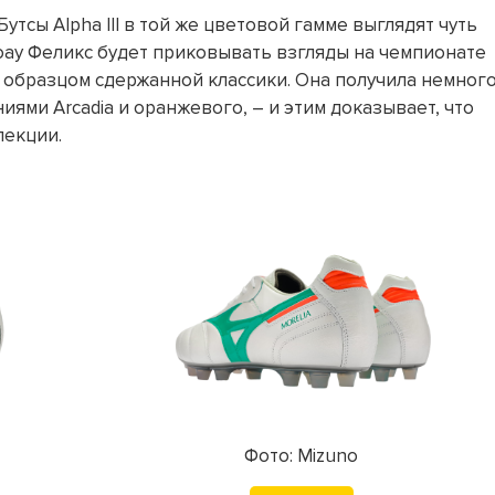
утсы Alpha III в той же цветовой гамме выглядят чуть
оау Феликс будет приковывать взгляды на чемпионате
ётся образцом сдержанной классики. Она получила немног
иями Arcadia и оранжевого, – и этим доказывает, что
лекции.
Фото: Mizuno