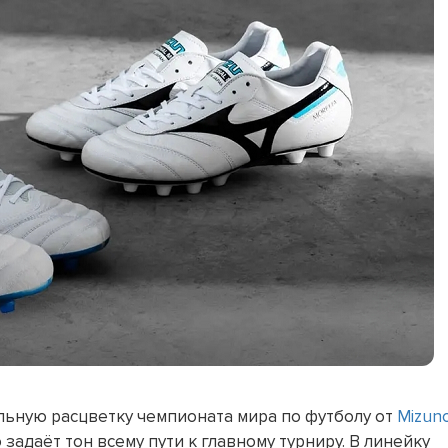
льную расцветку чемпионата мира по футболу от
Mizun
адаёт тон всему пути к главному турниру. В линейку