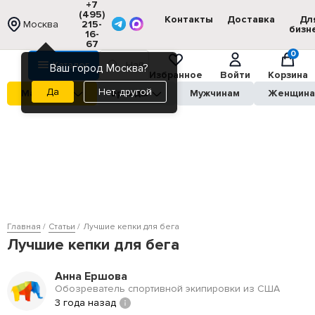
+7
(495)
Контакты
Доставка
Дл
Москва
215-
бизн
16-
67
0
Каталог
Ваш город Москва?
Избранное
Войти
Корзина
Нет, другой
Магазины
Бренды
Мужчинам
Женщин
Главная
Статьи
Лучшие кепки для бега
Лучшие кепки для бега
Анна Ершова
Обозреватель спортивной экипировки из США
3 года назад