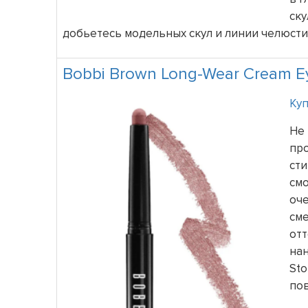
ск
добьетесь модельных скул и линии челюст
Bobbi Brown Long-Wear Cream E
Куп
Не 
про
сти
смо
оче
см
отт
на
Sto
по