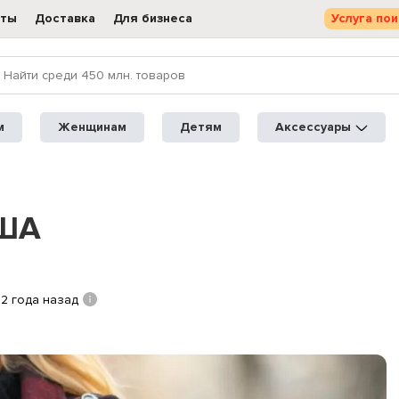
кты
Доставка
Для бизнеса
Услуга пои
м
Женщинам
Детям
Аксессуары
США
2 года назад