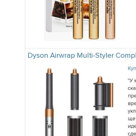
Dyson Airwrap Multi-Styler Comp
Куп
"У 
ска
пр
вре
укл
щет
иде
сде