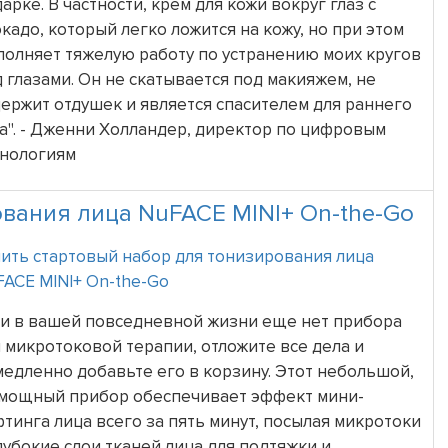
арке. В частности, крем для кожи вокруг глаз с
кадо, который легко ложится на кожу, но при этом
олняет тяжелую работу по устранению моих кругов
 глазами. Он не скатывается под макияжем, не
ержит отдушек и является спасителем для раннего
а". - Дженни Холландер, директор по цифровым
хнологиям
вания лица NuFACE MINI+ On-the-Go
ить стартовый набор для тонизирования лица
ACE MINI+ On-the-Go
ли в вашей повседневной жизни еще нет прибора
 микротоковой терапии, отложите все дела и
едленно добавьте его в корзину. Этот небольшой,
 мощный прибор обеспечивает эффект мини-
тинга лица всего за пять минут, посылая микротоки
лубокие слои тканей лица для подтяжки и