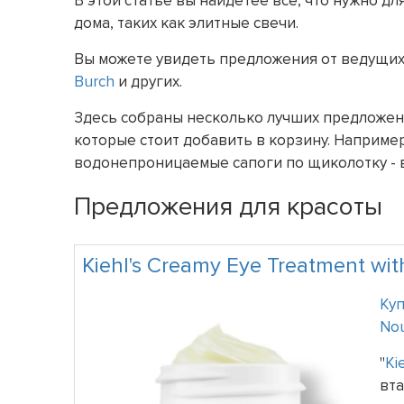
В этой статье вы найдетее все, что нужно дл
дома, таких как элитные свечи.
Вы можете увидеть предложения от ведущих
Burch
и других.
Здесь собраны несколько лучших предложени
которые стоит добавить в корзину. Например 
водонепроницаемые сапоги по щиколотку - 
Предложения для красоты
Kiehl's Creamy Eye Treatment wi
Куп
Nou
"
Kie
вта