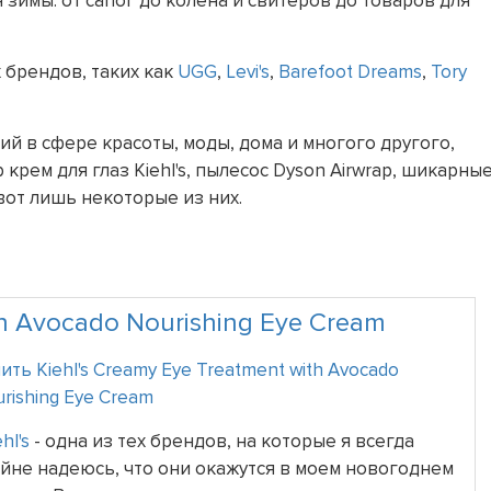
я зимы: от сапог до колена и свитеров до товаров для
 брендов, таких как
UGG
,
Levi's
,
Barefoot Dreams
,
Tory
й в сфере красоты, моды, дома и многого другого,
крем для глаз Kiehl's, пылесос Dyson Airwrap, шикарны
вот лишь некоторые из них.
th Avocado Nourishing Eye Cream
ить Kiehl's Creamy Eye Treatment with Avocado
rishing Eye Cream
hl's
- одна из тех брендов, на которые я всегда
йне надеюсь, что они окажутся в моем новогоднем