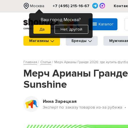
Москва
+7 (495) 215-16-67
Конта
Ваш город Москва?
Каталог
Нет, другой
Магазины
Бренды
Мужчина
Главная
Статьи
Мерч Арианы Гранде 2026: где купить футбол
Мерч Арианы Гранде 2
Sunshine
Инна Зарецкая
Эксперт по заказу товаров из-за рубежа