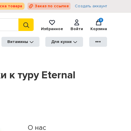
ска товара
Заказ по ссылке
Создать аккаунт
0
Избранное
Войти
Корзина
Витамины
Для кухни
●●●
 к туру Eternal
О нас