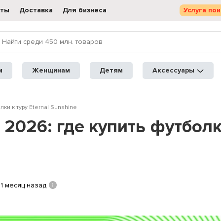
кты
Доставка
Для бизнеса
Услуга пои
м
Женщинам
Детям
Аксессуары
ки к туру Eternal Sunshine
026: где купить футболки
1 месяц назад