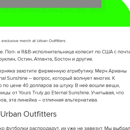
exclusive merch at Urban Outfitters
ne. Поп- и R&B-исполнительница колесит по США с почт
клин, Остин, Атланта, Бостон и другие.
верняка захотите фирменную атрибутику. Мерч Арианы
nal Sunshine – вопрос, который волнует многих. К
по цене 40 долларов за штуку. В неё вошли вещи,
: от Yours Truly до Eternal Sunshine. Учитывая, что
ов, эта линейка – отличная альтернатива.
rban Outfitters
о футболки распродадут, их уже не завезут. Мы выбра