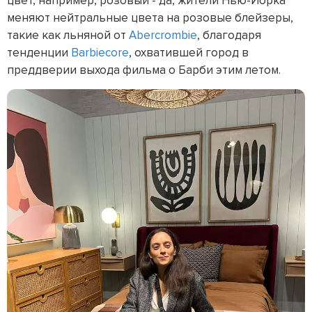
цвет, например, розовый - да, жители Нью-Йорка
меняют нейтральные цвета на розовые блейзеры,
такие как льняной от
Abercrombie
, благодаря
тенденции
Barbiecore
, охватившей город в
преддверии выхода фильма о Барби этим летом.