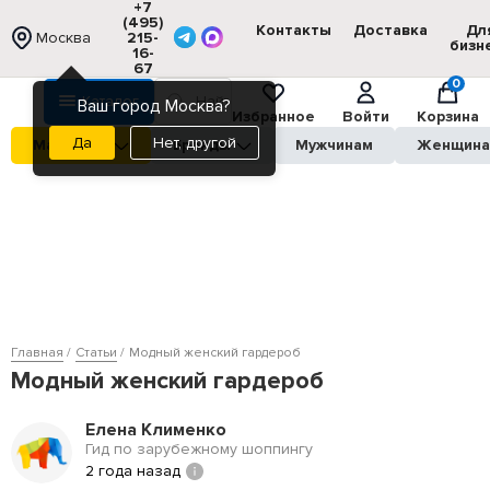
+7
(495)
Контакты
Доставка
Дл
Москва
215-
бизн
16-
67
0
Каталог
Ваш город Москва?
Избранное
Войти
Корзина
Нет, другой
Магазины
Бренды
Мужчинам
Женщин
Главная
Статьи
Модный женский гардероб
Модный женский гардероб
Елена Клименко
Гид по зарубежному шоппингу
2 года назад