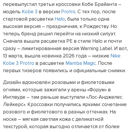
перевыпустил третьи кроссовки Кобе Брайанта –
модель
Kobe 3
в версии
Protro
. С тех пор, после
стартовой расцветки
Halo
, была только одна
высокая версия – праздничная, к Рождеству. Но
теперь бренд решил перейти на низкий силуэт.
Сначала вышла расцветка PE в стиле Halo и почти
сразу – лимитированная версия Warning Label. И вот,
13 марта, вышла новинка 2026 года – низкие
Nike
Kobe 3 Protro
в расцветке
Mamba Magic
. После
первых тизеров появились и официальные снимки.
Дизайн вдохновлён розовыми и фиолетовыми
огнями, которые зажигали у арены «Форум» в
Инглвуде – там раньше выступали «Лос-Анджелес
Лейкерс». Кроссовки получились яркими: сочетание
розового и фиолетового в разных оттенках. На
носке – мягкая светлая кожа с деликатной
текстурой, которая выгодно отличается от более