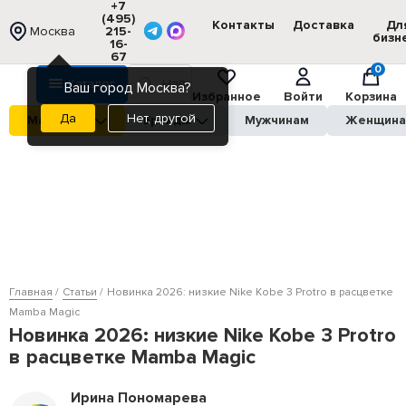
+7
(495)
Контакты
Доставка
Дл
Москва
215-
бизн
16-
67
0
Каталог
Ваш город Москва?
Избранное
Войти
Корзина
Нет, другой
Магазины
Бренды
Мужчинам
Женщин
Главная
Статьи
Новинка 2026: низкие Nike Kobe 3 Protro в расцветке
Mamba Magic
Новинка 2026: низкие Nike Kobe 3 Protro
в расцветке Mamba Magic
Ирина Пономарева