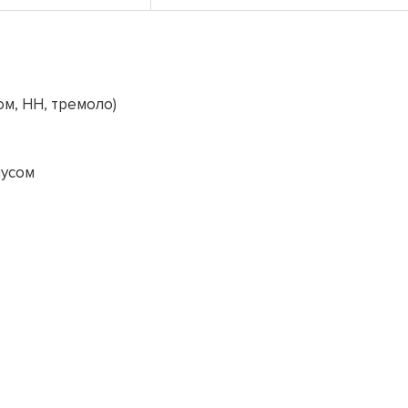
ом, HH, тремоло)
пусом