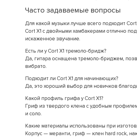
Часто задаваемые вопросы
Для какой музыки лучше всего подходит Cort
Cort X1 с двойными хамбакерами отлично под
искаженное звучание.
Есть ли у Cort X1 тремоло-бридж?
Да, гитара оснащена тремоло-бриджем, поз
вибрато.
Подходит ли Cort X1 для начинающих?
Да, это хороший выбор для новичков благода
Какой профиль грифа у Cort X1?
Гриф из твердого клена с удобным профилем
и соло.
Какие материалы использованы при изготовл
Корпус — меранти, гриф — клен hard rock, на