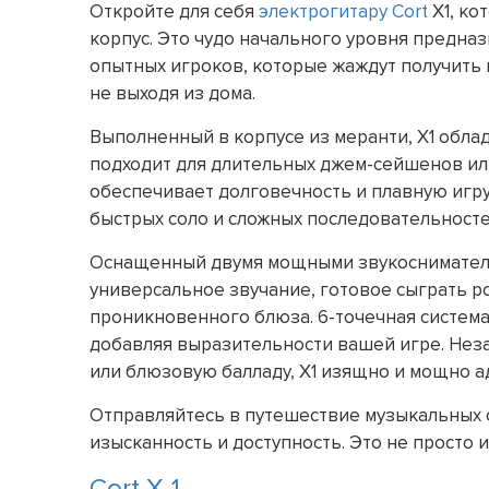
Откройте для себя
электрогитару
Cort
X1, ко
корпус. Это чудо начального уровня предназ
опытных игроков, которые жаждут получить 
не выходя из дома.
Выполненный в корпусе из меранти, X1 обла
подходит для длительных джем-сейшенов или
обеспечивает долговечность и плавную игру,
быстрых соло и сложных последовательносте
Оснащенный двумя мощными звукоснимателям
универсальное звучание, готовое сыграть р
проникновенного блюза. 6-точечная система
добавляя выразительности вашей игре. Неза
или блюзовую балладу, X1 изящно и мощно а
Отправляйтесь в путешествие музыкальных от
изысканность и доступность. Это не просто 
Cort X-1