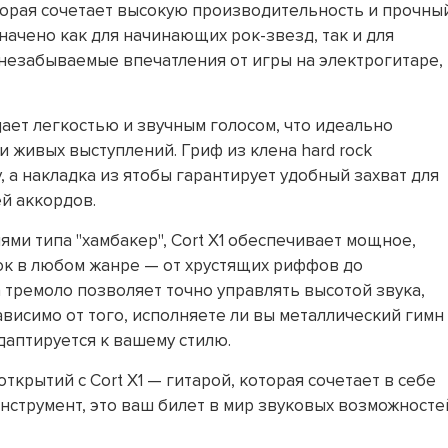
торая сочетает высокую производительность и прочны
начено как для начинающих рок-звезд, так и для
незабываемые впечатления от игры на электрогитаре,
дает легкостью и звучным голосом, что идеально
 живых выступлений. Гриф из клена hard rock
 а накладка из ятобы гарантирует удобный захват для
й аккордов.
и типа "хамбакер", Cort X1 обеспечивает мощное,
ок в любом жанре — от хрустящих риффов до
 тремоло позволяет точно управлять высотой звука,
висимо от того, исполняете ли вы металлический гимн
даптируется к вашему стилю.
крытий с Cort X1 — гитарой, которая сочетает в себе
инструмент, это ваш билет в мир звуковых возможносте