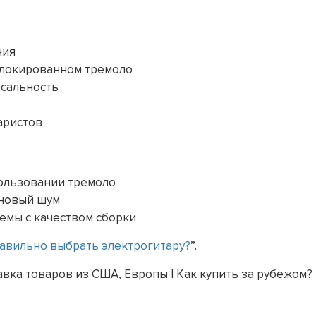
ния
блокированном тремоло
рсальность
аристов
пользовании тремоло
оновый шум
емы с качеством сборки
авильно выбрать электрогитару?
”.
вка товаров из США, Европы | Как купить за рубежом?