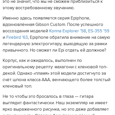
это не значит, что мы не сможем приблизиться к
этому востребованному звучанию.
Именно здесь появляется серия Epiphone,
вдохновлённая Gibson Custom. После успешного
воссоздания моделей
Korina Explorer ’58
,
ES-355 ’59
и
Firebird ’63
, Epiphone обратила внимание на самую
легендарную электрогитару, выходящую за рамки
привычного. Но сможет ли Epi отдать ей должное?
Корпус, как и ожидалось, выполнен по
оригинальному рецепту: махагони с кленовой топ-
декой. Однако «пламя» этой модели достигнуто за
счёт шпона класса AAA, венчающего более толстый
кленовый топ.
Не то чтобы это бросалось в глаза — гитара
выглядит фантастически. Наш экземпляр не имеет
ярко выраженного рисунка, но это даже добавляет