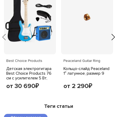
Best Choice Products
Peaceland Guitar Ring
Детская электрогитара
Кольцо-слайд Peaceland
Best Choice Products 76
1″ латунное, размер 9
см с усилителем 5 Вт,
голубая
от 30 690
от 2 290
₽
₽
Теги статьи