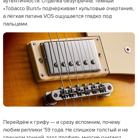
аутентичности. Отделка безупречна: тёмный
«Tobacco Burst» подчёркивает культовые очертания,
а лёгкая патина VOS ощущается гладко под
пальцами.
Перейдём к грифу — и сразу вспомним, почему
любим реплики ’59 года. Не слишком толстый и не
слишком тонкий, этот профиль многие считают