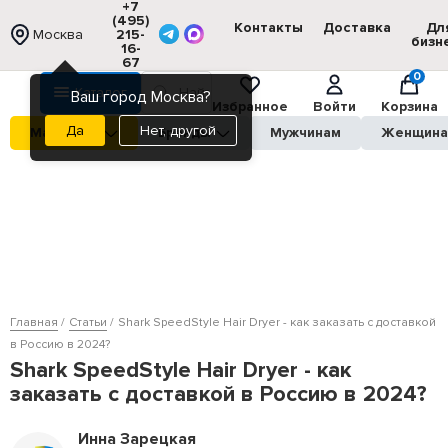
+7
(495)
Контакты
Доставка
Дл
Москва
215-
бизн
16-
67
0
Каталог
Ваш город Москва?
Избранное
Войти
Корзина
Нет, другой
Магазины
Бренды
Мужчинам
Женщин
Главная
Статьи
Shark SpeedStyle Hair Dryer - как заказать с доставкой
в Россию в 2024?
Shark SpeedStyle Hair Dryer - как
заказать с доставкой в Россию в 2024?
Инна Зарецкая