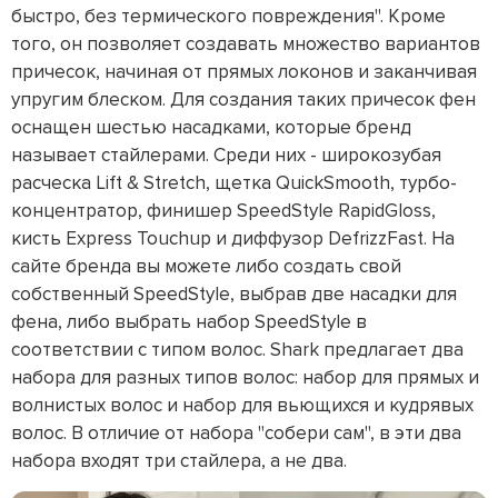
быстро, без термического повреждения". Кроме
того, он позволяет создавать множество вариантов
причесок, начиная от прямых локонов и заканчивая
упругим блеском. Для создания таких причесок фен
оснащен шестью насадками, которые бренд
называет стайлерами. Среди них - широкозубая
расческа Lift & Stretch, щетка QuickSmooth, турбо-
концентратор, финишер SpeedStyle RapidGloss,
кисть Express Touchup и диффузор DefrizzFast. На
сайте бренда вы можете либо создать свой
собственный SpeedStyle, выбрав две насадки для
фена, либо выбрать набор SpeedStyle в
соответствии с типом волос. Shark предлагает два
набора для разных типов волос: набор для прямых и
волнистых волос и набор для вьющихся и кудрявых
волос. В отличие от набора "собери сам", в эти два
набора входят три стайлера, а не два.