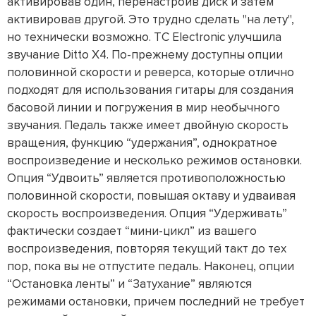
активировав один, перенастроив диск и затем
активировав другой. Это трудно сделать "на лету",
но технически возможно. TC Electronic улучшила
звучание Ditto X4. По-прежнему доступны опции
половинной скорости и реверса, которые отлично
подходят для использования гитары для создания
басовой линии и погружения в мир необычного
звучания. Педаль также имеет двойную скорость
вращения, функцию “удержания”, однократное
воспроизведение и несколько режимов остановки.
Опция “Удвоить” является противоположностью
половинной скорости, повышая октаву и удваивая
скорость воспроизведения. Опция “Удерживать”
фактически создает “мини-цикл” из вашего
воспроизведения, повторяя текущий такт до тех
пор, пока вы не отпустите педаль. Наконец, опции
“Остановка ленты” и “Затухание” являются
режимами остановки, причем последний не требует