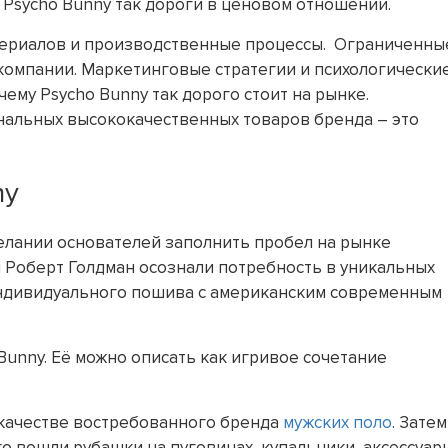
ы Psycho Bunny так дороги в ценовом отношении.
териалов и производственные процессы. Ограниченны
компании. Маркетинговые стратегии и психологически
ему Psycho Bunny так дорого стоит на рынке.
инальных высококачественных товаров бренда – это
ny
елании основателей заполнить пробел на рынке
и Роберт Голдман осознали потребность в уникальных
индивидуального пошива с американским современным
 Bunny. Её можно описать как игривое сочетание
 качестве востребованного бренда
мужских поло
. Затем
го вошли рубашки на пуговицах, купальники, аксессуар