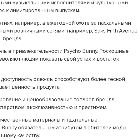
тными музыкальными исполнителями и культурными
ес к лимитированным выпускам.
тиях, например, в ежегодной охоте за пасхальными
ыми розничными сетями, например, Saks Fifth Avenue.
ь бренда.
ль в привлекательности Psycho Bunny. Роскошные
зволяют людям показать свой успех и достаток
 доступность одежды способствуют более тесной
ает ценность продукта.
ирование и ценообразование товаров бренда
стерством, эксклюзивностью и престижем.
качественные материалы и тщательные
 Bunny обязательным атрибутом любителей моды,
ьному качеству.