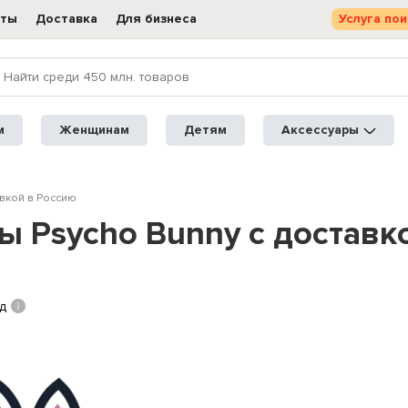
кты
Доставка
Для бизнеса
Услуга пои
м
Женщинам
Детям
Аксессуары
авкой в Россию
 Psycho Bunny с доставк
ад