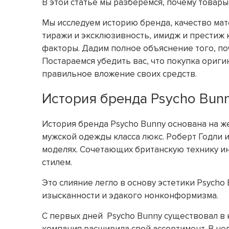
В этой статье мы разберемся, почему товар
Мы исследуем историю бренда, качество ма
тиражи и эксклюзивность, имидж и престиж 
факторы. Дадим полное объяснение того, поч
Постараемся убедить вас, что покупка ориг
правильное вложение своих средств.
История бренда Psycho Bun
История бренда Psycho Bunny основана на ж
мужской одежды класса люкс. Роберт Годли 
моделях. Сочетающих британскую технику 
стилем.
Это слияние легло в основу эстетики Psycho
изысканности и эдакого нонконформизма.
С первых дней Psycho Bunny существовал в
компания расширила свой ассортимент. В не