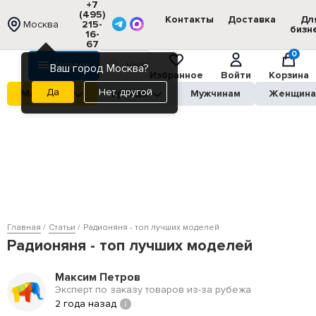
+7
(495)
Контакты
Доставка
Дл
Москва
215-
бизн
16-
67
0
Каталог
Ваш город Москва?
Избранное
Войти
Корзина
Нет, другой
Магазины
Бренды
Мужчинам
Женщин
Главная
Статьи
Радионяня - топ лучших моделей
Радионяня - топ лучших моделей
Максим Петров
Эксперт по заказу товаров из-за рубежа
2 года назад