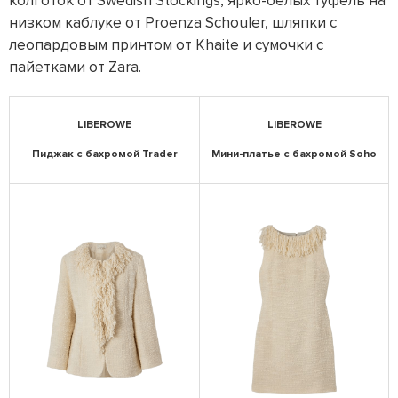
колготок от Swedish Stockings, ярко-белых туфель на
низком каблуке от Proenza Schouler, шляпки с
леопардовым принтом от Khaite и сумочки с
пайетками от Zara.
LIBEROWE
LIBEROWE
Пиджак с бахромой Trader
Мини-платье с бахромой Soho