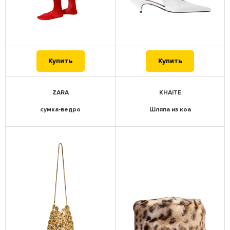
Купить
Купить
ZARA
KHAITE
сумка-ведро
Шляпа из коа