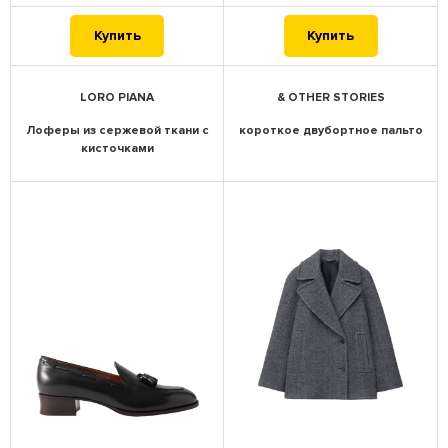
Купить
Купить
LORO PIANA
& OTHER STORIES
Лоферы из сержевой ткани с
короткое двубортное пальто
кисточками