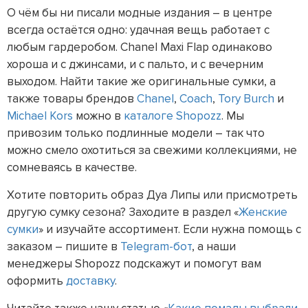
О чём бы ни писали модные издания – в центре
всегда остаётся одно: удачная вещь работает с
любым гардеробом. Chanel Maxi Flap одинаково
хороша и с джинсами, и с пальто, и с вечерним
выходом. Найти такие же оригинальные сумки, а
также товары брендов
Chanel
,
Coach
,
Tory Burch
и
Michael Kors
можно в
каталоге Shopozz
. Мы
привозим только подлинные модели – так что
можно смело охотиться за свежими коллекциями, не
сомневаясь в качестве.
Хотите повторить образ Дуа Липы или присмотреть
другую сумку сезона? Заходите в раздел «
Женские
сумки
» и изучайте ассортимент. Если нужна помощь с
заказом – пишите в
Telegram-бот
, а наши
менеджеры Shopozz подскажут и помогут вам
оформить
доставку
.