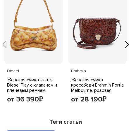
Diesel
Brahmin
Женская сумка-клатч
Женская сумка
Diesel Play с клапаном и
кроссбоди Brahmin Portia
плечевым ремнем,
Melbourne, розовая
желтая
от 36 390
от 28 190
₽
₽
Теги статьи