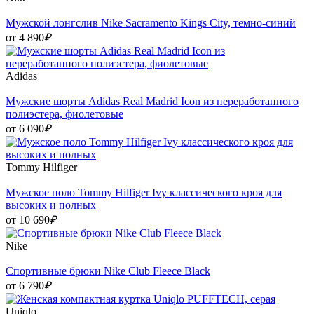
Мужской лонгслив Nike Sacramento Kings City, темно-синий
от 4 890
₽
Adidas
Мужские шорты Adidas Real Madrid Icon из переработанного
полиэстера, фиолетовые
от 6 090
₽
Tommy Hilfiger
Мужское поло Tommy Hilfiger Ivy классического кроя для
высоких и полных
от 10 690
₽
Nike
Cпортивные брюки Nike Club Fleece Black
от 6 790
₽
Uniqlo