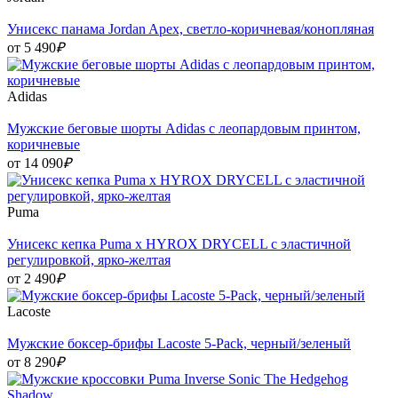
Унисекс панама Jordan Apex, светло-коричневая/конопляная
от 5 490
₽
Adidas
Мужские беговые шорты Adidas с леопардовым принтом,
коричневые
от 14 090
₽
Puma
Унисекс кепка Puma x HYROX DRYCELL с эластичной
регулировкой, ярко-желтая
от 2 490
₽
Lacoste
Мужские боксер-брифы Lacoste 5-Pack, черный/зеленый
от 8 290
₽