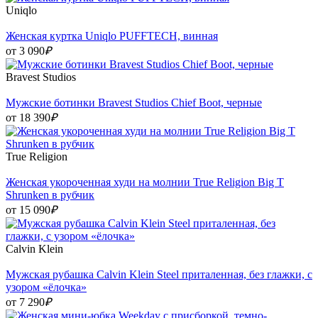
Uniqlo
Женская куртка Uniqlo PUFFTECH, винная
от 3 090
₽
Bravest Studios
Мужские ботинки Bravest Studios Chief Boot, черные
от 18 390
₽
True Religion
Женская укороченная худи на молнии True Religion Big T
Shrunken в рубчик
от 15 090
₽
Calvin Klein
Мужская рубашка Calvin Klein Steel приталенная, без глажки, с
узором «ёлочка»
от 7 290
₽