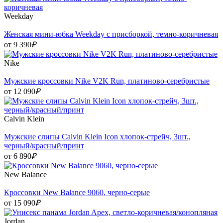
Weekday
Женская мини-юбка Weekday с присборкой, темно-коричневая
от 9 390
₽
Nike
Мужские кроссовки Nike V2K Run, платиново‑серебристые
от 12 090
₽
Calvin Klein
Мужские слипы Calvin Klein Icon хлопок-стрейч, 3шт.,
черный/красный/принт
от 6 890
₽
New Balance
Кроссовки New Balance 9060, черно-серые
от 15 090
₽
Jordan