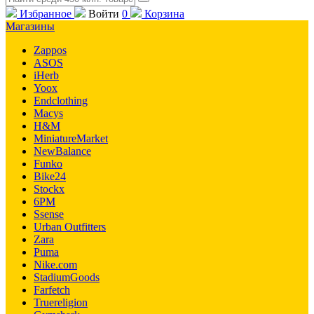
Избранное
Войти
0
Корзина
Магазины
Zappos
ASOS
iHerb
Yoox
Endclothing
Macys
H&M
MiniatureMarket
NewBalance
Funko
Bike24
Stockx
6PM
Ssense
Urban Outfitters
Zara
Puma
Nike.com
StadiumGoods
Farfetch
Truereligion