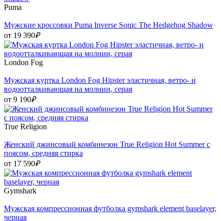
Puma
Мужские кроссовки Puma Inverse Sonic The Hedgehog Shadow
от 19 390
₽
London Fog
Мужская куртка London Fog Hipster эластичная, ветро- и
водоотталкивающая на молнии, серая
от 9 190
₽
True Religion
Женский джинсовый комбинезон True Religion Hot Summer с
поясом, средняя стирка
от 17 590
₽
Gymshark
Мужская компрессионная футболка gymshark element baselayer,
черная