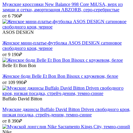
Мужские кроссовки New Balance 998 Core MiUSA, верх из
замши и сетки, амортизация ABZORB, серо-серебристые
от 6 790
₽
ASOS DESIGN
Женское мини-платье‑футболка ASOS DESIGN сатиновое
свободного кроя, черное
от 9 190
₽
Belle Et Bon Bon
Женское боди Belle Et Bon Bon Bisoux с кружевом, белое
от 109 990
₽
Buffalo David Bitton
Мужские джинсы Buffalo David Bitton Driven свободного кроя,
низкая посадка, стрейч-деним, темно-синие
от 8 390
₽
Nike