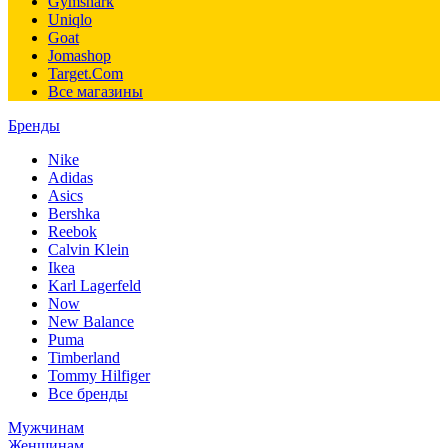
Gymshark
Uniqlo
Goat
Jomashop
Target.Com
Все магазины
Бренды
Nike
Adidas
Asics
Bershka
Reebok
Calvin Klein
Ikea
Karl Lagerfeld
Now
New Balance
Puma
Timberland
Tommy Hilfiger
Все бренды
Мужчинам
Женщинам