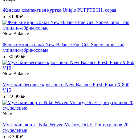
Женская компактная куртка Uniqlo PUFFTECH, серая
от 3 090
₽
New Balance
Женские кроссовки New Balance FuelCell SuperComp Trail,
глиняно-абрикосовые
от 30 690
₽
New Balance
Мужские беговые кроссовки New Balance Fresh Foam X 860
V15
от 22 990
₽
Nike
Мужские шорты Nike Woven Victory, Dri-FIT, внутр. шов 20
см, зеленые
от 8 390
₽