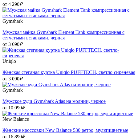
от 4 290
₽
Gymshark
Мужская майка Gymshark Element Tank компрессионная с
сетчатыми вставками, черная
от 3 690
₽
Uniqlo
Женская стеганая куртка Uniqlo PUFFTECH, светло-сиреневая
от 3 090
₽
Gymshark
Мужское худи Gymshark Atlas на молнии, черное
от 10 090
₽
New Balance
Женские кроссовки New Balance 530 ретро, мультицветные
от 16 890
₽