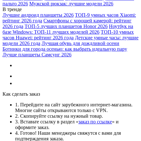
пальто 2026
Мужской рюкзак: лучшие модели 2026
В тренде
Лучшие андроид планшеты 2026
ТОП-9 умных часов Xiaomi:
рейтинг 2026 года
Смартфоны с хорошей камерой: рейтинг
2026 года
ТОП-5 лучших планшетов Honor 2026
Ноутбук на
базе Windows: ТОП-11 лучших моделей 2026
ТОП-10 умных
часов Huawei: рейтинг 2026 года
Детские умные часы: лучшие
модели 2026 года
Лучшая обувь для дождливой осени
Ботинки для города осенью: как выбрать идеальную пару
Лучше планшеты Самсунг 2026
Как сделать заказ
1. Перейдите на сайт зарубежного интернет-магазина.
Многие сайты открываются только с VPN.
2. Скопируйте ссылку на нужный товар.
3. Вставьте ссылку в раздел «
заказ по ссылке
» и
оформите заказ.
4. Готово! Наши менеджеры свяжутся с вами для
подтверждения заказа.