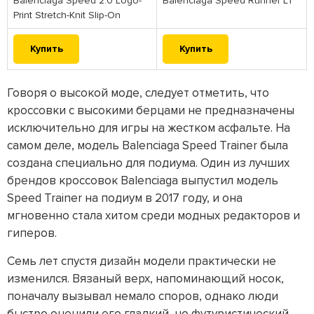
Balenciaga Speed 2.0 Logo-
Balenciaga Speed Runner LT
Print Stretch-Knit Slip-On
Купить
Купить
Говоря о высокой моде, следует отметить, что
кроссовки с высокими берцами не предназначены
исключительно для игры на жестком асфальте. На
самом деле, модель Balenciaga Speed Trainer была
создана специально для подиума. Один из лучших
брендов кроссовок Balenciaga выпустил модель
Speed Trainer на подиум в 2017 году, и она
мгновенно стала хитом среди модных редакторов и
гиперов.
Семь лет спустя дизайн модели практически не
изменился. Вязаный верх, напоминающий носок,
поначалу вызывал немало споров, однако люди
быстро оценили его гладкий, но футуристический