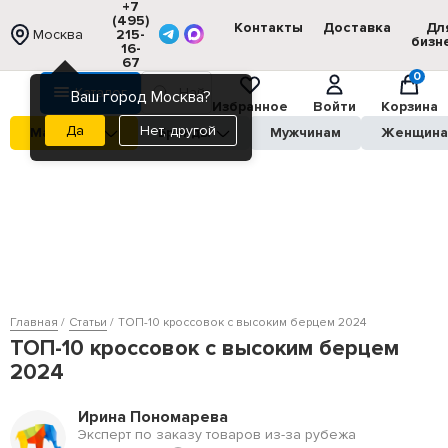
+7
(495)
Контакты
Доставка
Дл
Москва
215-
бизн
16-
67
0
Каталог
Ваш город Москва?
Избранное
Войти
Корзина
Нет, другой
Магазины
Бренды
Мужчинам
Женщин
Главная
Статьи
ТОП-10 кроссовок с высоким берцем 2024
ТОП-10 кроссовок с высоким берцем
2024
Ирина Пономарева
Эксперт по заказу товаров из-за рубежа