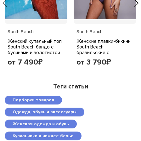
South Beach
South Beach
Женский купальный топ
Женские плавки-бикини
South Beach бандо с
South Beach
бусинами и золотистой
бразильские с
фурнитурой,
завязками по бокам,
от 7 490
от 3 790
₽
₽
терракотовый
фиолетовые
Теги статьи
Подборки товаров
Одежда, обувь и аксессуары
Женская одежда и обувь
Купальники и нижнее белье