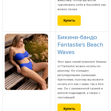
животика, чтобы вы могли
чувствовать себя в бассейне как
можно лучше.
Купить
Бикини-бандо
Fantastie's Beach
Waves
Этот ярко-синий комплект бикини
от Fantastie можно носить по-
разному. Он оснащен
регулируемыми съемными
бретелями, поэтому вы можете
носить его как с ними, так и без
них. Он с заниженной талией и
мягкой подкладкой, а также с
ластовицей.
Купить