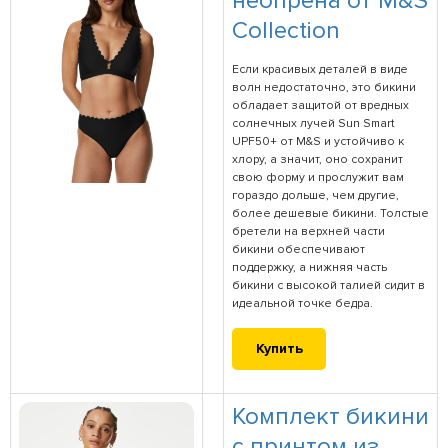
неопрена от M&S
Collection
Если красивых деталей в виде
волн недостаточно, это бикини
обладает защитой от вредных
солнечных лучей Sun Smart
UPF50+ от M&S и устойчиво к
хлору, а значит, оно сохранит
свою форму и прослужит вам
гораздо дольше, чем другие,
более дешевые бикини. Толстые
бретели на верхней части
бикини обеспечивают
поддержку, а нижняя часть
бикини с высокой талией сидит в
идеальной точке бедра.
Купить
Комплект бикини
с принтом из