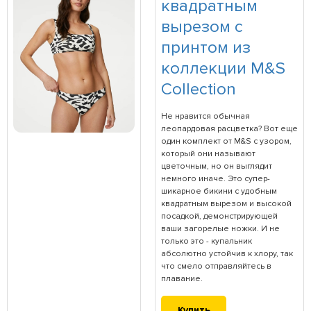
квадратным
вырезом с
принтом из
коллекции M&S
Collection
Не нравится обычная
леопардовая расцветка? Вот еще
один комплект от M&S с узором,
который они называют
цветочным, но он выглядит
немного иначе. Это супер-
шикарное бикини с удобным
квадратным вырезом и высокой
посадкой, демонстрирующей
ваши загорелые ножки. И не
только это - купальник
абсолютно устойчив к хлору, так
что смело отправляйтесь в
плавание.
Купить