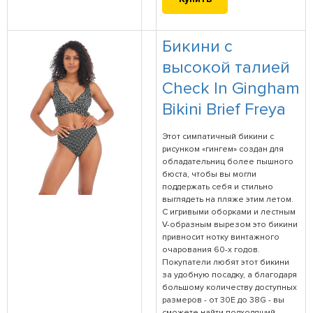
Бикини с
высокой талией
Check In Gingham
Bikini Brief Freya
Этот симпатичный бикини с
рисунком «гингем» создан для
обладательниц более пышного
бюста, чтобы вы могли
поддержать себя и стильно
выглядеть на пляже этим летом.
С игривыми оборками и лестным
V-образным вырезом это бикини
привносит нотку винтажного
очарования 60-х годов.
Покупатели любят этот бикини
за удобную посадку, а благодаря
большому количеству доступных
размеров - от 30E до 38G - вы
сможете найти подходящий