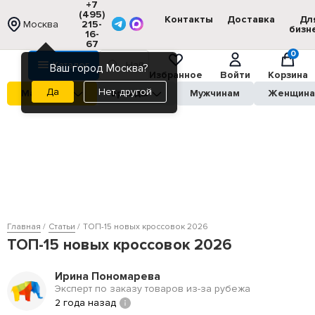
+7
(495)
Контакты
Доставка
Дл
Москва
215-
бизн
16-
67
0
Каталог
Ваш город Москва?
Избранное
Войти
Корзина
Нет, другой
Магазины
Бренды
Мужчинам
Женщин
Главная
Статьи
ТОП-15 новых кроссовок 2026
ТОП-15 новых кроссовок 2026
Ирина Пономарева
Эксперт по заказу товаров из-за рубежа
2 года назад