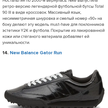
Ностальгия по 2000-м вернулась. Nike выпустила
ретро-версию легендарной футбольной бутсы Total
90 III в виде кроссовок. Массивный язык,
несимметричная шнуровка и смелый номер «90» на
боку делают эту модель must-have для поклонников
эстетики Y2K и футбола. Покрытие из лакированной
кожи или стёганого материала добавляет ей
уникальности.
14.
New Balance Gator Run