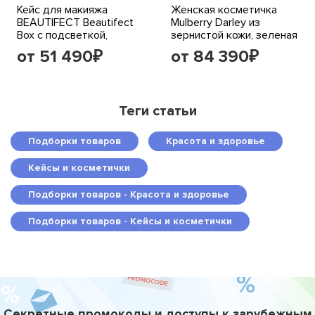
Кейс для макияжа
Женская косметичка
BEAUTIFECT Beautifect
Mulberry Darley из
Box с подсветкой,
зернистой кожи, зеленая
черный
от 51 490
от 84 390
₽
₽
Теги статьи
Подборки товаров
Красота и здоровье
Кейсы и косметички
Подборки товаров - Красота и здоровье
Подборки товаров - Кейсы и косметички
Секретные промокоды и доступы к зарубежным