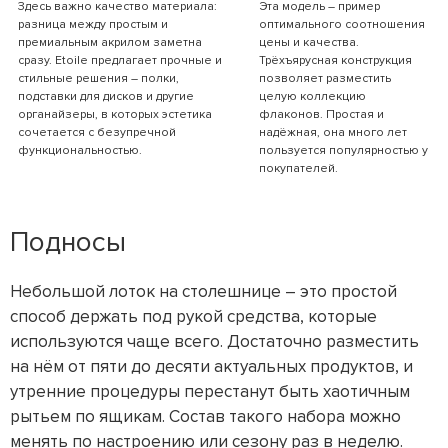
Здесь важно качество материала:
Эта модель – пример
разница между простым и
оптимального соотношения
премиальным акрилом заметна
цены и качества.
сразу. Etoile предлагает прочные и
Трёхъярусная конструкция
стильные решения – полки,
позволяет разместить
подставки для дисков и другие
целую коллекцию
органайзеры, в которых эстетика
флаконов. Простая и
сочетается с безупречной
надёжная, она много лет
функциональностью.
пользуется популярностью у
покупателей.
Подносы
Небольшой лоток на столешнице – это простой
способ держать под рукой средства, которые
используются чаще всего. Достаточно разместить
на нём от пяти до десяти актуальных продуктов, и
утренние процедуры перестанут быть хаотичным
рытьем по ящикам. Состав такого набора можно
менять по настроению или сезону раз в неделю.