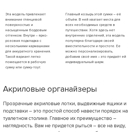
Эта модель привлекает
Главный козырь этой сумки – её
внимание глянцевой
объём. В ней хватает места для
поверхностью и
всех необходимых средств в
насыщенным бордовым
путешествии. Хотя здесь нет
оттенком. Внутри – ярко-
внутренних отделений, эта модель
розовая подкладка с
популярна благодаря своей
несколькими кармашками
вместительности и простоте. Ее
для аккуратного хранения.
можно персонализировать,
Такой вариант легко
добавив своё имя – это придаёт ей
помещается в рабочую
индивидуальный шарм.
сумку или сумку-тоут.
Акриловые органайзеры
Прозрачные акриловые лотки, выдвижные ящики и
подставки – это простой способ навести порядок на
туалетном столике. Главное их преимущество –
наглядность. Вам не придется рыться – все на виду,