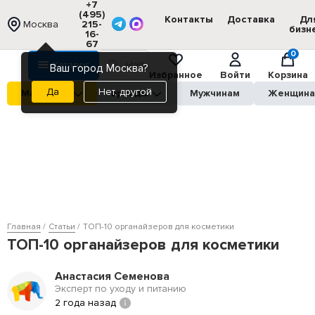
+7
(495)
Контакты
Доставка
Дл
Москва
215-
бизн
16-
67
0
Каталог
Ваш город Москва?
Избранное
Войти
Корзина
Нет, другой
Магазины
Бренды
Мужчинам
Женщин
Главная
Статьи
ТОП-10 органайзеров для косметики
ТОП-10 органайзеров для косметики
Анастасия Семенова
Эксперт по уходу и питанию
2 года назад