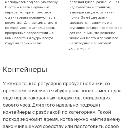
маскируется под барную стойку.
зелёная тумба, размещённая
Внутри – шесть выдвижных
над туалетным столиком,
ящиков, которые помогают
выглядит как декоративная
организовать основную часть
полка. За её дверцами
косметики. Для максимального
скрывается практичное и
порядка можно использовать
функциональное пространство
прозрачные разделители – с
для хранения. Это решение
ними палитры и пудры всегда
экономит место и держит всё
будут на своих местах.
необходимое в шаговой
доступности.
Контейнеры
У каждого, кто регулярно пробует новинки, со
временем появляется «буферная зона» – место для
ещё нераспакованных продуктов, ожидающих
своего часа. Для этого идеально подходят
контейнеры с разбивкой по категориям. Такой
подход экономит время, когда нужно найти замену
закончившемуся средству или подготовить обзор