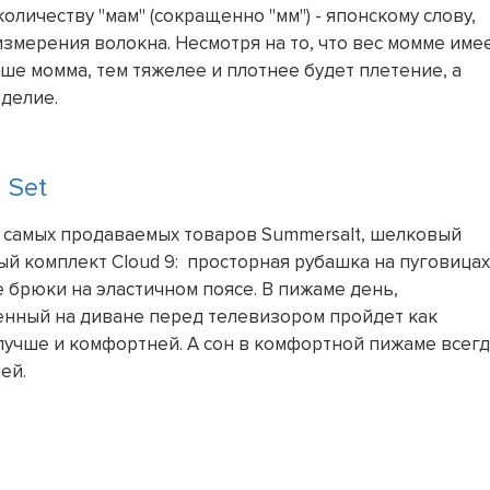
личеству "мам" (сокращенно "мм") - японскому слову,
змерения волокна. Несмотря на то, что вес момме име
ше момма, тем тяжелее и плотнее будет плетение, а
зделие.
 Set
 самых продаваемых товаров Summersalt, шелковый
й комплект Cloud 9: просторная рубашка на пуговицах
е брюки на эластичном поясе. В пижаме день,
нный на диване перед телевизором пройдет как
лучше и комфортней. А сон в комфортной пижаме всег
ей.