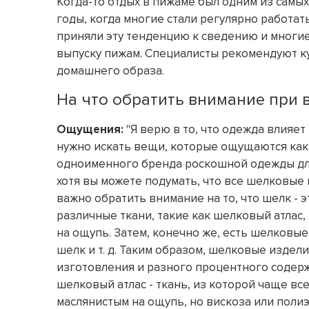
Когда-то отдых в пижаме был одним из самы
годы, когда многие стали регулярно работат
приняли эту тенденцию к сведению и многие
выпуску пижам. Специалисты рекомендуют к
домашнего образа.
На что обратить внимание при
Ощущения:
"Я верю в то, что одежда влияет
нужно искать вещи, которые ощущаются как 
одноименного бренда роскошной одежды для
хотя вы можете подумать, что все шелковые 
важно обратить внимание на то, что шелк - э
различные ткани, такие как шелковый атлас
на ощупь. Затем, конечно же, есть шелковые
шелк и т. д. Таким образом, шелковые издел
изготовления и разного процентного содерж
шелковый атлас - ткань, из которой чаще в
маслянистым на ощупь, но вискоза или поли