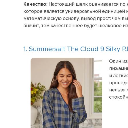
Качество:
Настоящий шелк оценивается по ко
которое является универсальной единицей и
математическую основу, вывод прост: чем вы
значит, тем качественнее будет шелковое и
1. Summersalt The Cloud 9 Silky PJ
Один из
пижамны
и легки
проведе
нельзя 
спокойн