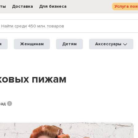
кты
Доставка
Для бизнеса
Услуга пои
м
Женщинам
Детям
Аксессуары
ковых пижам
зад