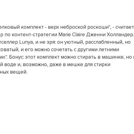
елковый комплект - верх неброской роскоши", - считает
р по контент-стратегии Marie Claire Дженни Холландер.
тселлер Lunya, и не зря: он уютный, расслабленный, но
оватый, и его можно сочетать с другими летними
и.". Бонус: этот комплект можно стирать в машинке, но 
й воде и, возможно, даже в мешке для стирки
ных вещей.