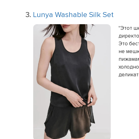
3.
Lunya Washable Silk Set
"Этот ш
директо
Это бес
не мешк
пижамам
холодно
деликат