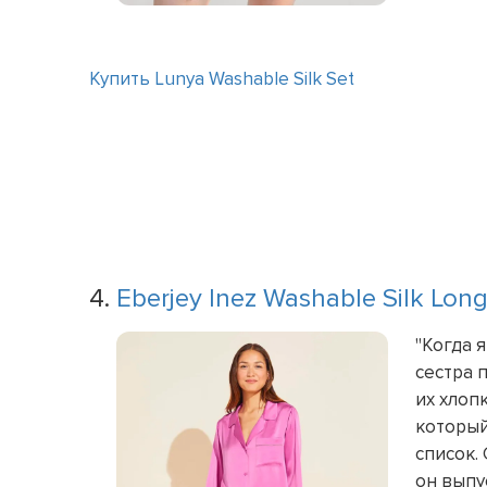
Купить Lunya Washable Silk Set
4.
Eberjey Inez Washable Silk Long
"Когда 
сестра 
их хлоп
который
список.
он выпу