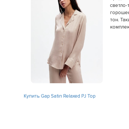
светло-
горошек
тон. Та
комплек
Купить Gap Satin Relaxed PJ Top