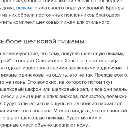
х простых удовольствий в жизни. Однако в последние
ь дома,
пижама
стала своего рода униформой. Бренды
 из них обрели постоянных поклонников благодаря
упить комплект шелковых пижам для стильного
 выборе шелковой пижамы
 на самочувствие, поэтому, покупая шелковую пижаму,
рай", - говорит Оливия фон Халле, основательница
 отдыха, известного своими шелковыми изделиями. - 
пижамы одинаковы на ощупь, это не так. Прежде всего
то не ткань. Это волокно, из которого потом ткут
, шелковый шифон или шелковый креп, и все они разны
 смеси и имитация шелка: вискоза, полиэстер, вегански
ия будут отличаться на ощупь из-за обилия вариантов
ания чистого волокна. Можно ожидать, что подлинный
сего шьют шелковые пижамы, будет мягким и
эфирные смеси обычно царапают кожу".