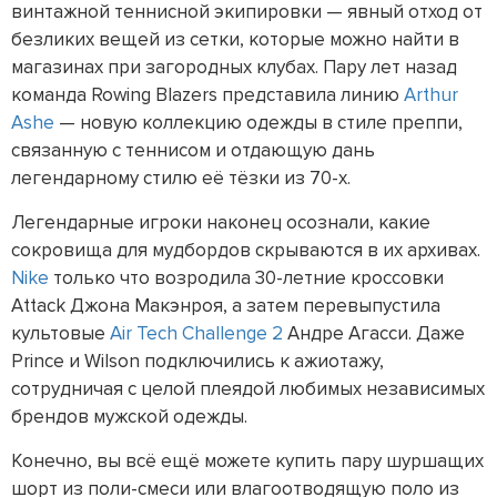
винтажной теннисной экипировки — явный отход от
безликих вещей из сетки, которые можно найти в
магазинах при загородных клубах. Пару лет назад
команда Rowing Blazers представила линию
Arthur
Ashe
— новую коллекцию одежды в стиле преппи,
связанную с теннисом и отдающую дань
легендарному стилю её тёзки из 70-х.
Легендарные игроки наконец осознали, какие
сокровища для мудбордов скрываются в их архивах.
Nike
только что возродила 30-летние кроссовки
Attack Джона Макэнроя, а затем перевыпустила
культовые
Air Tech Challenge 2
Андре Агасси. Даже
Prince и Wilson подключились к ажиотажу,
сотрудничая с целой плеядой любимых независимых
брендов мужской одежды.
Конечно, вы всё ещё можете купить пару шуршащих
шорт из поли-смеси или влагоотводящую поло из