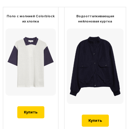
Поло с молнией Colorblock
Водоотталкивающая
из хлопка
нейлоновая куртка
Купить
Купить