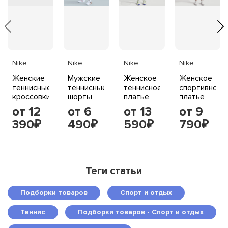
Nike
Nike
Nike
Nike
Женские
Мужские
Женское
Женское
теннисные
теннисные
теннисное
спортивное
кроссовки
шорты
платье
платье
Nike GP
Nike
NikeCourt,
Nike One
от 12
от 6
от 13
от 9
Challenge
NikeCourt
сапфировое/
Dri-FIT со
390
490
590
790
Pro,
Heritage
черное
встроенным
₽
₽
₽
₽
черные
Dri-FIT
шортами,
флис,
светло-
оливковые
малиновое/
ta
белое
Теги статьи
Подборки товаров
Спорт и отдых
Теннис
Подборки товаров - Спорт и отдых