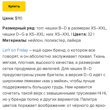
Купить
Цена:
$110
Размерный ряд:
топ: чашки B–D в размерах XS–XXL,
чашки D–G в XS–XXL; низ: XS–XXL |
Цвета:
32 |
Материалы:
нейлон, полиэстер, лайкра
Left on Friday
– ещё один бренд, о котором все
говорят, и он абсолютно заслуживает похвал. Ткань
мягкая, плотная, высокого качества, а размерная
сетка продумана до мелочей. Для чашек B–D
предусмотрены узкие бретели, а версия D–G идёт с
широкими лямками «как у майки», чтобы лучше
поддерживать большую грудь. Нам нравится
сочетать такой верх с завышенными трусиками Hi Hi,
но у бренда полно и других вариантов. Палитра
цветов поражает воображение: от чёрного до ярко-