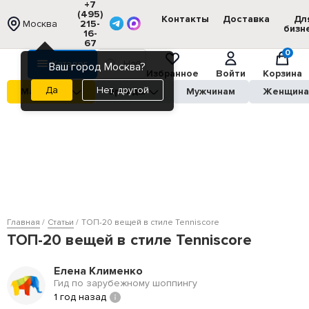
+7
(495)
Контакты
Доставка
Дл
Москва
215-
бизн
16-
67
0
Каталог
Ваш город Москва?
Избранное
Войти
Корзина
Нет, другой
Магазины
Бренды
Мужчинам
Женщин
Главная
Статьи
ТОП-20 вещей в стиле Tenniscore
ТОП-20 вещей в стиле Tenniscore
Елена Клименко
Гид по зарубежному шоппингу
1 год назад