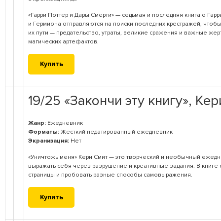
«Гарри Поттер и Дары Смерти» — седьмая и последняя книга о Гарр
и Гермиона отправляются на поиски последних крестражей, чтобы
их пути — предательство, утраты, великие сражения и важные же
магических артефактов.
Купить
19/25 «Закончи эту книгу», Ке
Жанр:
Ежедневник
Форматы:
Жёсткий недатированный ежедневник
Экранизация:
Нет
«Уничтожь меня» Кери Смит — это творческий и необычный ежедн
выражать себя через разрушение и креативные задания. В книге с
страницы и пробовать разные способы самовыражения.
Купить