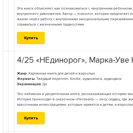
Эта книга объясняет, как познакомиться с «внутренним ребенком»,
внутреннего равновесия. Автор — психолог, которая предлагает
жизни через работу с внутренними эмоциональными переживаниям
справиться с жизненными трудностями.
Купить
4/25 «НЕдинорог», Марка-Уве 
Жанр:
Картинная книга для детей и взрослых
Форматы:
Твёрдый переплёт, Kindle, аудиокнига, аудиодиск
Экранизация:
Да
Это забавная и уморительная книга, рассказывающая историю мал
История происходит в сказочном «Herzwald» — лесу сердец, где 
красочными иллюстрациями, которые нравятся и детям, и взрослы
Купить