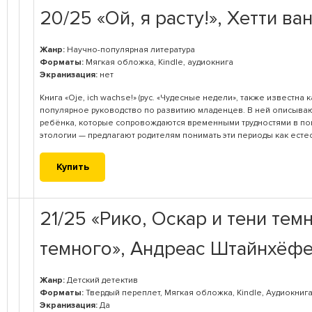
20/25 «Ой, я расту!», Хетти ва
Жанр:
Научно-популярная литература
Форматы:
Мягкая обложка, Kindle, аудиокнига
Экранизация:
нет
Книга «Oje, ich wachse!» (рус. «Чудесные недели», также известна ка
популярное руководство по развитию младенцев. В ней описыва
ребёнка, которые сопровождаются временными трудностями в по
этологии — предлагают родителям понимать эти периоды как есте
Купить
21/25 «Рико, Оскар и тени тем
темного», Андреас Штайнхёф
Жанр:
Детский детектив
Форматы:
Твердый переплет, Мягкая обложка, Kindle, Аудиокнига
Экранизация:
Да