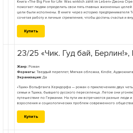
Книга «The Big Five for Life: Was wirklich zählt im Leben» Джона С
помогает людям определить свои пять главных жизненных целей —
цели были исполнены. В книге через историю предпринимателя Т
сочетая работу и личные стремления, чтобы достичь счастья и в
Купить
23/25 «Чик. Гуд бай, Берлин!
Жанр:
Роман
Форматы:
Твердый переплет, Мягкая обложка, Kindle, Аудиокнига
Экранизация:
Да
«Тшик» Вольфганга Херндорфа — роман о приключениях двух чет
семьи и Тшика, бывшего русского переселенца. Летом они угоня
путешествие по Германии. На пути им встречаются разные люди 
взросления и социологических проблем современного общества
Купить