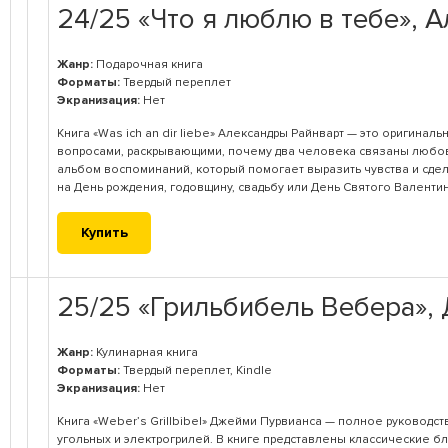
24/25 «Что я люблю в тебе», 
Жанр:
Подарочная книга
Форматы:
Твердый переплет
Экранизация:
Нет
Книга «Was ich an dir liebe» Александры Райнварт — это оригиналь
вопросами, раскрывающими, почему два человека связаны любовь
альбом воспоминаний, который помогает выразить чувства и сдел
на День рождения, годовщину, свадьбу или День Святого Валентин
Купить
25/25 «Грильбибель Вебера»,
Жанр:
Кулинарная книга
Форматы:
Твердый переплет, Kindle
Экранизация:
Нет
Книга «Weber’s Grillbibel» Джейми Пурвианса — полное руководств
угольных и электрогрилей. В книге представлены классические бл