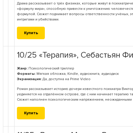
Драма рассказывает о трёх физиках, которые живут в психиатрич
«формулу мира», способную привести к уничтожению человечества
формулой. Сюжет поднимает вопросы ответственности учёных, эт
интригами и убийствами.
Купить
10/25 «Терапия», Себастьян Ф
Жанр:
Психологический триллер
Форматы:
Мягкая обложка, Kindle, аудиокнига, аудиодиск
Экранизация:
Да, доступна на Prime Video
Роман рассказывает историю дочери известного психиатра Виктор
уединяется на отдалённом острове, где с ним начинает терапию
Сюжет наполнен психологическим напряжением, неожиданными по
Купить