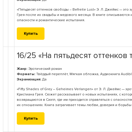
«Пятьдесят оттенков свободы – Befreite Lust» Э. Л. Джеймс — эт
Грея после их свадьбы и медового месяца. В книге описываются
опасности и романтические испытания.
Купить
16/25 «На пятьдесят оттенков 
Жанр:
Эротический роман
Форматы:
Твёрдый переплёт, Мягкая обложка, Аудиокнига Audible
Экранизация:
Да
«Fifty Shades of Grey – Geheimes Verlangen» от Э. Л. Джеймс — 
Кристиана Грея. Сюжет рассказывает о новых испытаниях, с кото
возвращаются в Сиэтл, где им приходится справляться с опаснос
их отношениях. Книга затрагивает темы любви, доверия и борьбы
Купить