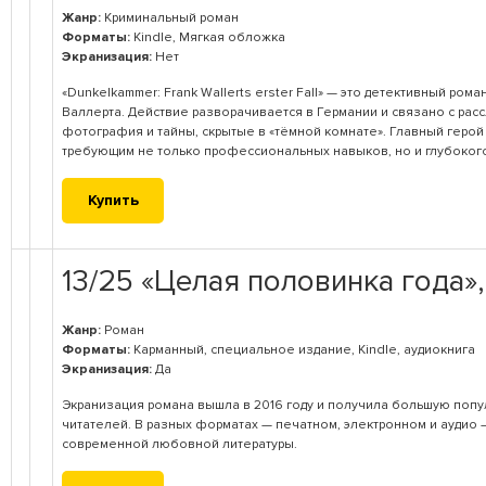
Жанр:
Криминальный роман
Форматы:
Kindle, Мягкая обложка
Экранизация:
Нет
«Dunkelkammer: Frank Wallerts erster Fall» — это детективный ро
Валлерта. Действие разворачивается в Германии и связано с рас
фотография и тайны, скрытые в «тёмной комнате». Главный герой 
требующим не только профессиональных навыков, но и глубоког
Купить
13/25 «Целая половинка года
Жанр:
Роман
Форматы:
Карманный, специальное издание, Kindle, аудиокнига
Экранизация:
Да
Экранизация романа вышла в 2016 году и получила большую попул
читателей. В разных форматах — печатном, электронном и аудио
современной любовной литературы.