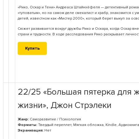
«Рико, Оскар и Тени» Андреаса Штайнхёфеля — детективный роман 
«туповатым», но на самом деле смекалист и храбр, знакомится с 
детей, известном как «Мистер 2000» , который берет выкуп за о
Сюжет развивается вокруг дружбы Рико и Оскара, когда Оскар внез
страхи и трудности. В ходе расследования Рико раскрывает личнос
Купить
22/25 «Большая пятерка для ж
жизни», Джон Стрэлеки
Жанр:
Саморазвитие / Психология
Форматы:
Твердый переплет, Мягкая обложка, Kindle, Аудиокниг
Экранизация:
Нет