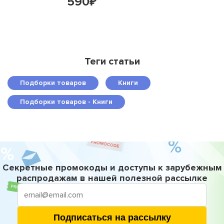
590
истории»,
₽
Parr
переплет
Льюис
Кэрролл
Теги статьи
Подборки товаров
Книги
Подборки товаров - Книги
Секретные промокоды и доступы к зарубежным
распродажам в нашей полезной рассылке
Подписаться на рассылку