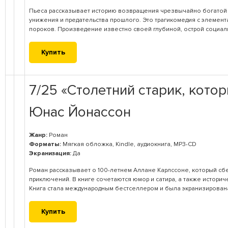
Пьеса рассказывает историю возвращения чрезвычайно богатой ж
унижения и предательства прошлого. Это трагикомедия с элемент
пороков. Произведение известно своей глубиной, острой социал
Купить
7/25 «Столетний старик, котор
Юнас Йонассон
Жанр:
Роман
Форматы:
Мягкая обложка, Kindle, аудиокнига, MP3-CD
Экранизация:
Да
Роман рассказывает о 100-летнем Аллане Карлссоне, который сбе
приключений. В книге сочетаются юмор и сатира, а также истори
Книга стала международным бестселлером и была экранизирован
Купить