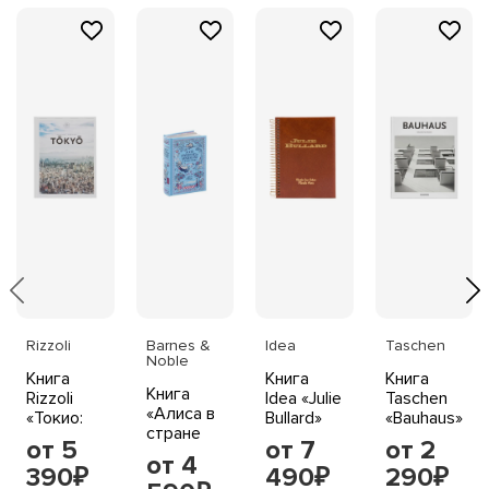
Rizzoli
Barnes &
Idea
Taschen
Noble
Книга
Книга
Книга
Книга
Rizzoli
Idea «Julie
Taschen
«Алиса в
«Токио:
Bullard»
«Bauhaus»,
стране
необычный
Nadia Lee
Магдалена
от 5
от 7
от 2
чудес и
путеводитель»
Cohen и
Дросте,
от 4
390
другие
490
290
Martin
твердый
₽
₽
₽