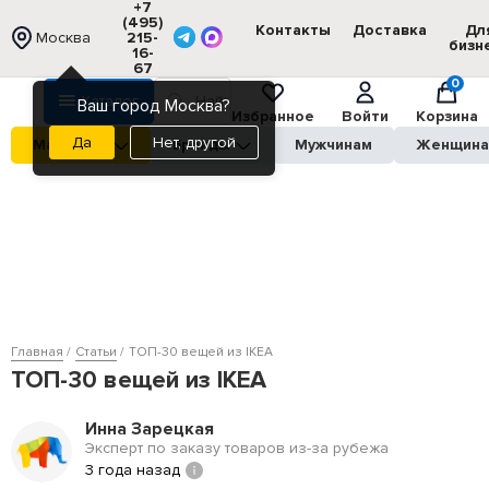
+7
(495)
Контакты
Доставка
Дл
Москва
215-
бизн
16-
67
0
Каталог
Ваш город Москва?
Избранное
Войти
Корзина
Нет, другой
Магазины
Бренды
Мужчинам
Женщин
Главная
Статьи
ТОП-30 вещей из IKEA
ТОП-30 вещей из IKEA
Инна Зарецкая
Эксперт по заказу товаров из-за рубежа
3 года назад