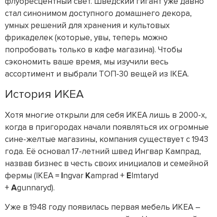
флуоресцентный свет. Шведский гигант уже давно
стал синонимом доступного домашнего декора,
умных решений для хранения и культовых
фрикаделек (которые, увы, теперь можно
попробовать только в кафе магазина). Чтобы
сэкономить ваше время, мы изучили весь
ассортимент и выбрали ТОП-30 вещей из IKEA.
История ИКЕА
Хотя многие открыли для себя ИКЕА лишь в 2000-х,
когда в пригородах начали появляться их огромные
сине-желтые магазины, компания существует с 1943
года. Её основал 17-летний швед Ингвар Кампрад,
назвав бизнес в честь своих инициалов и семейной
фермы (IKEA =
I
ngvar
K
amprad +
E
lmtaryd
+
A
gunnaryd).
Уже в 1948 году появилась первая мебель ИКЕА –