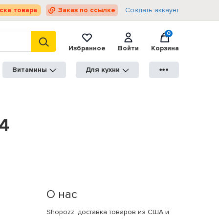
ска товара
Заказ по ссылке
Создать аккаунт
0
Избранное
Войти
Корзина
Витамины
Для кухни
●●●
4
О нас
Shopozz: доставка товаров из США и