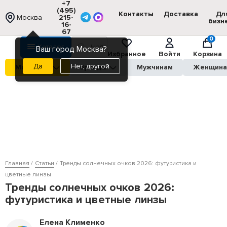
+7
(495)
Контакты
Доставка
Дл
Москва
215-
бизн
16-
67
0
Каталог
Ваш город Москва?
Избранное
Войти
Корзина
Нет, другой
Магазины
Бренды
Мужчинам
Женщин
Главная
Статьи
Тренды солнечных очков 2026: футуристика и
цветные линзы
Тренды солнечных очков 2026:
футуристика и цветные линзы
Елена Клименко