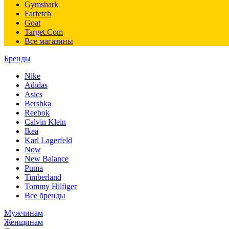
Gymshark
Farfetch
Goat
Target.Com
Все магазины
Бренды
Nike
Adidas
Asics
Bershka
Reebok
Calvin Klein
Ikea
Karl Lagerfeld
Now
New Balance
Puma
Timberland
Tommy Hilfiger
Все бренды
Мужчинам
Женщинам