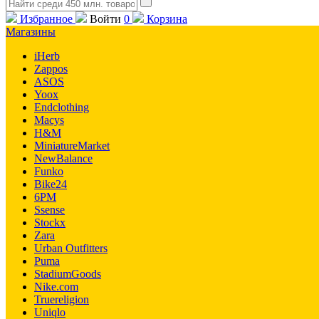
Избранное
Войти
0
Корзина
Магазины
iHerb
Zappos
ASOS
Yoox
Endclothing
Macys
H&M
MiniatureMarket
NewBalance
Funko
Bike24
6PM
Ssense
Stockx
Zara
Urban Outfitters
Puma
StadiumGoods
Nike.com
Truereligion
Uniqlo