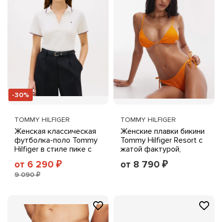
-30%
TOMMY HILFIGER
TOMMY HILFIGER
Женская классическая
Женские плавки бикини
футболка-поло Tommy
Tommy Hilfiger Resort с
Hilfiger в стиле пике с
жатой фактурой,
коротким рукавом
оранжевые
от 6 290
от 8 790
₽
₽
белого цвета
9 090 ₽