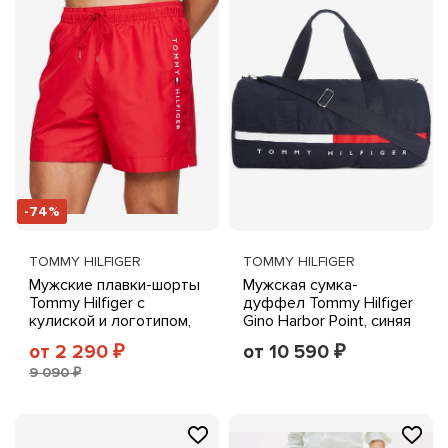
-74%
TOMMY HILFIGER
TOMMY HILFIGER
Мужские плавки-шорты
Мужская сумка-
Tommy Hilfiger с
дуффел Tommy Hilfiger
кулиской и логотипом,
Gino Harbor Point, синяя
внутр. шов 18 см
от 2 290
от 10 590
₽
₽
9 090 ₽