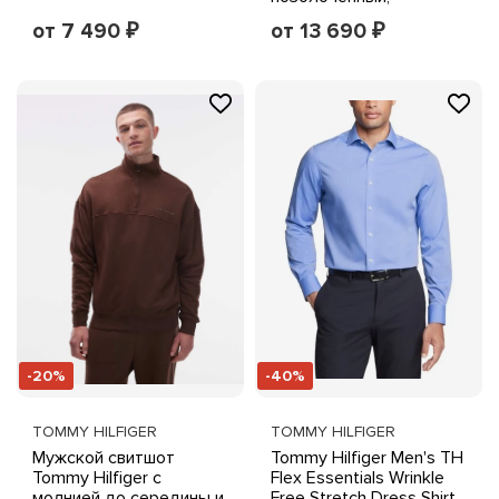
золотистый
от 7 490
от 13 690
₽
₽
-20%
-40%
TOMMY HILFIGER
TOMMY HILFIGER
Мужской свитшот
Tommy Hilfiger Men's TH
Tommy Hilfiger с
Flex Essentials Wrinkle
молнией до середины и
Free Stretch Dress Shirt,