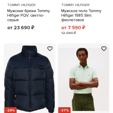
TOMMY HILFIGER
TOMMY HILFIGER
Мужские брюки Tommy
Мужское поло Tommy
Hilfiger PQV, светло-
Hilfiger 1985 Slim,
серые
фиолетовое
от 23 690
от 7 590
₽
₽
12 090 ₽
-29%
-37%