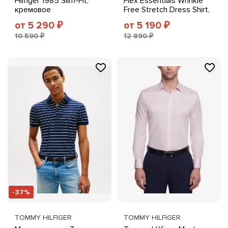
Hilfiger 1985 Slim-Fit,
Flex Essentials Wrinkle
кремовое
Free Stretch Dress Shirt,
Regular & Slim Fit
от 5 290
от 5 190
₽
₽
10 590 ₽
12 890 ₽
-37%
TOMMY HILFIGER
TOMMY HILFIGER