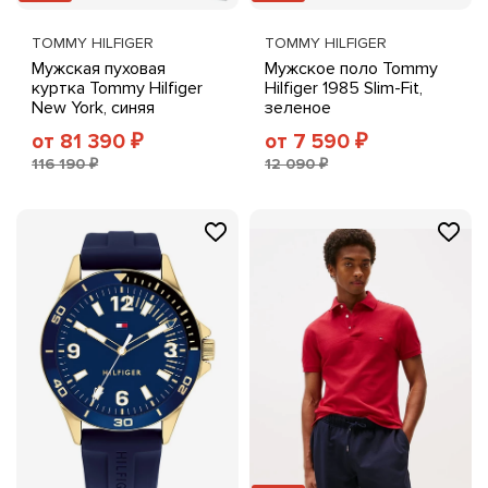
TOMMY HILFIGER
TOMMY HILFIGER
Мужская пуховая
Мужское поло Tommy
куртка Tommy Hilfiger
Hilfiger 1985 Slim-Fit,
New York, синяя
зеленое
от 81 390
от 7 590
₽
₽
116 190 ₽
12 090 ₽