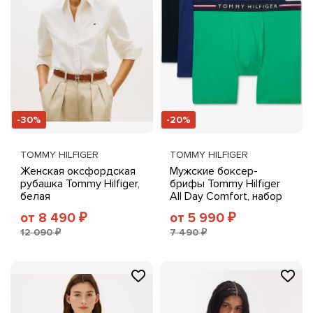
-30%
-20%
TOMMY HILFIGER
TOMMY HILFIGER
Женская оксфордская
Мужские боксер-
рубашка Tommy Hilfiger,
брифы Tommy Hilfiger
белая
All Day Comfort, набор
из 3 шт., разноцветные
от 8 490
от 5 990
₽
₽
12 090 ₽
7 490 ₽