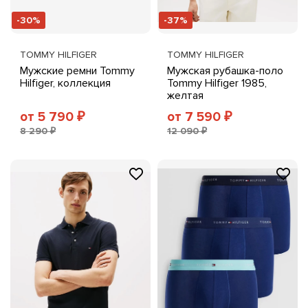
-30%
-37%
TOMMY HILFIGER
TOMMY HILFIGER
Мужские ремни Tommy
Мужская рубашка-поло
Hilfiger, коллекция
Tommy Hilfiger 1985,
желтая
от 5 790
от 7 590
₽
₽
8 290 ₽
12 090 ₽