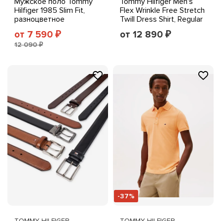
Мужское поло Tommy
Tommy Hilfiger Men's
Hilfiger 1985 Slim Fit,
Flex Wrinkle Free Stretch
разноцветное
Twill Dress Shirt, Regular
& Slim Fit
от 7 590
от 12 890
₽
₽
12 090 ₽
-37%
TOMMY HILFIGER
TOMMY HILFIGER