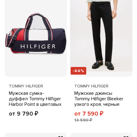
-44%
TOMMY HILFIGER
TOMMY HILFIGER
Мужская сумка-
Мужские джинсы
дуффел Tommy Hilfiger
Tommy Hilfiger Bleeker
Harbor Point в цветовых
узкого кроя, черные
блоках, красная
от 9 790
от 7 590
₽
₽
13 590 ₽