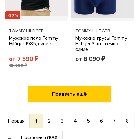
-37%
TOMMY HILFIGER
TOMMY HILFIGER
Мужское поло Tommy
Мужские трусы Tommy
Hilfiger 1985, синее
Hilfiger 3 шт., темно-
синие
от 7 590
от 8 090
₽
₽
12 090 ₽
Показать ещё
Первая
1
2
3
4
5
6
7
8
...
Последняя (100)