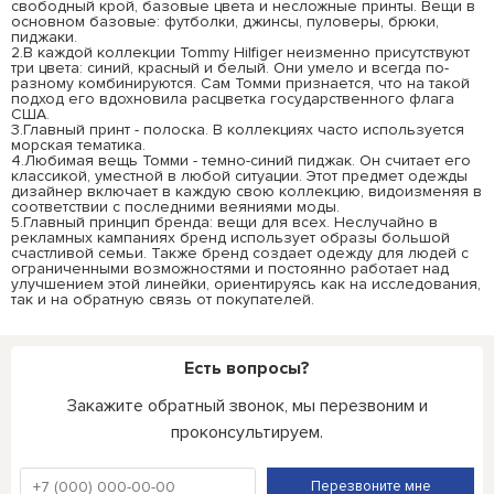
свободный крой, базовые цвета и несложные принты. Вещи в
основном базовые: футболки, джинсы, пуловеры, брюки,
пиджаки.
2.В каждой коллекции Tommy Hilfiger неизменно присутствуют
три цвета: синий, красный и белый. Они умело и всегда по-
разному комбинируются. Сам Томми признается, что на такой
подход его вдохновила расцветка государственного флага
США.
3.Главный принт - полоска. В коллекциях часто используется
морская тематика.
4.Любимая вещь Томми - темно-синий пиджак. Он считает его
классикой, уместной в любой ситуации. Этот предмет одежды
дизайнер включает в каждую свою коллекцию, видоизменяя в
соответствии с последними веяниями моды.
5.Главный принцип бренда: вещи для всех. Неслучайно в
рекламных кампаниях бренд использует образы большой
счастливой семьи. Также бренд создает одежду для людей с
ограниченными возможностями и постоянно работает над
улучшением этой линейки, ориентируясь как на исследования,
так и на обратную связь от покупателей.
Есть вопросы?
Закажите обратный звонок, мы перезвоним и
проконсультируем.