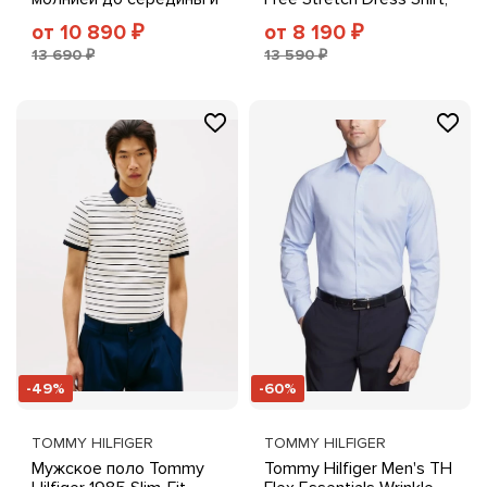
мелким логотипом,
Regular & Slim Fit
от 10 890
от 8 190
₽
₽
коричневый
13 690 ₽
13 590 ₽
-49%
-60%
TOMMY HILFIGER
TOMMY HILFIGER
Мужское поло Tommy
Tommy Hilfiger Men's TH