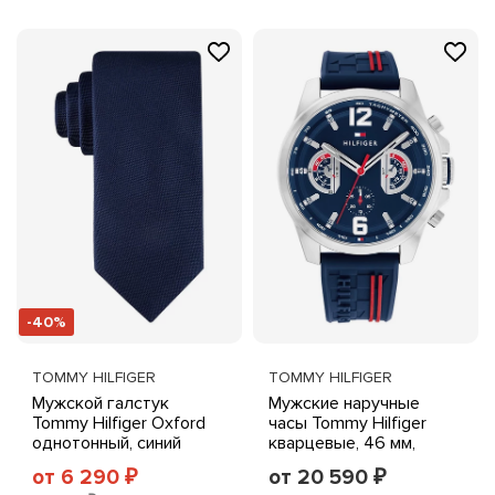
-40%
TOMMY HILFIGER
TOMMY HILFIGER
Мужской галстук
Мужские наручные
Tommy Hilfiger Oxford
часы Tommy Hilfiger
однотонный, синий
кварцевые, 46 мм,
силиконовый ремешок,
от 6 290
от 20 590
₽
₽
синий