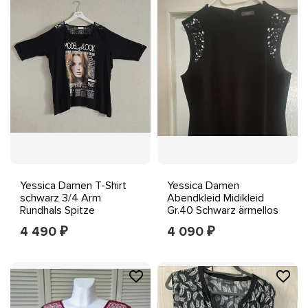
Yessica Damen T-Shirt
Yessica Damen
schwarz 3/4 Arm
Abendkleid Midikleid
Rundhals Spitze
Gr.40 Schwarz ärmellos
Frontprint Gr.XXXL
Pailletten Perlen
4 490
4 090
₽
₽