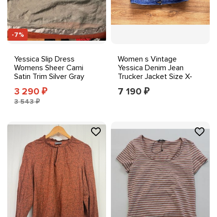
-7%
Yessica Slip Dress
Women s Vintage
Womens Sheer Cami
Yessica Denim Jean
Satin Trim Silver Gray
Trucker Jacket Size X-
Spaghetti Strap
Large
3 290
7 190
₽
₽
3 543 ₽