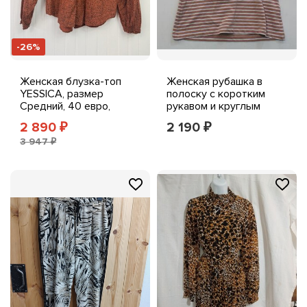
-26%
Женская блузка-топ
Женская рубашка в
YESSICA, размер
полоску с коротким
Средний, 40 евро,
рукавом и круглым
отделка рюшами,
вырезом Yessica,
2 890
2 190
₽
₽
Оранжевый, черный
мягкая, CF6, розовая/
3 947 ₽
белая, размер XS