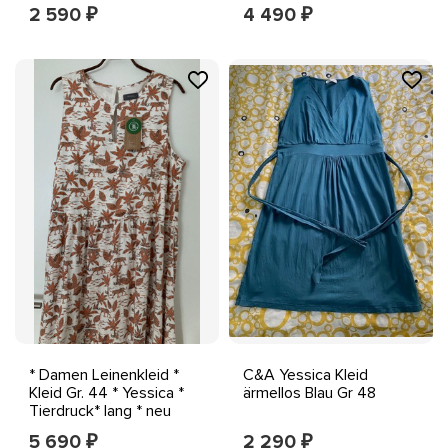
Neu Gewaschen
Gr. 40 +++ NEU
2 590
4 490
₽
₽
* Damen Leinenkleid *
C&A Yessica Kleid
Kleid Gr. 44 * Yessica *
ärmellos Blau Gr 48
Tierdruck* lang * neu
5 690
2 290
₽
₽