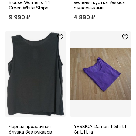
Blouse Women's 44
зеленая куртка Yessica
Green White Stripe
с маленькими
Button Up Shirt
карманами на пуговицах
9 990
4 890
₽
₽
и молнии, длинным
рукавом
Черная прозрачная
YESSICA Damen T-Shirt |
блузка без рукавов
Gr. L | Lila