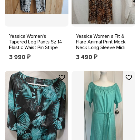
Yessica Women's
Yessica Women s Fit &
Tapered Leg Pants Sz 14
Flare Animal Print Mock
Elastic Waist Pin Stripe
Neck Long Sleeve Midi
Lightweight
Dress S
3 990
3 490
₽
₽