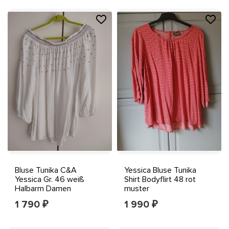
Bluse Tunika C&A
Yessica Bluse Tunika
Yessica Gr. 46 weiß
Shirt Bodyflirt 48 rot
Halbarm Damen
muster
Carmenausschnitt
1 790
1 990
₽
₽