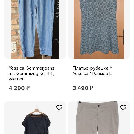
Yessica, Sommerjeans
Платье-рубашка *
mit Gummizug, Gr. 44,
Yessica * Размер L
wie neu
4 290
3 490
₽
₽