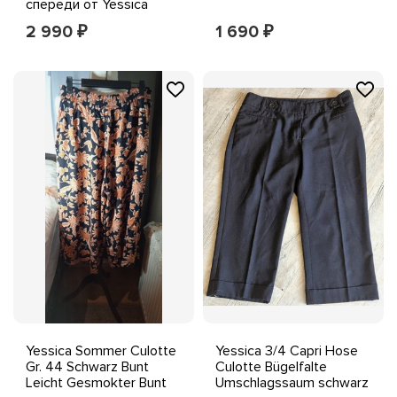
спереди от Yessica
C&A, трикотажный топ
2 990
1 690
₽
₽
средней плотности
сзади
Yessica Sommer Culotte
Yessica 3/4 Capri Hose
Gr. 44 Schwarz Bunt
Culotte Bügelfalte
Leicht Gesmokter Bunt
Umschlagssaum schwarz