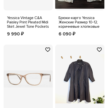
Yessica Vintage C&A
Брюки-карго Yessica
Paisley Print Pleated Midi
Женские Размер 10-12,
Skirt Jewel Tone Pockets
коричневые хлопковые
UK 14
брюки-карго с
9 990
6 090
₽
₽
расклешенной боковой
молнией,
универсальные брюки
Gorp