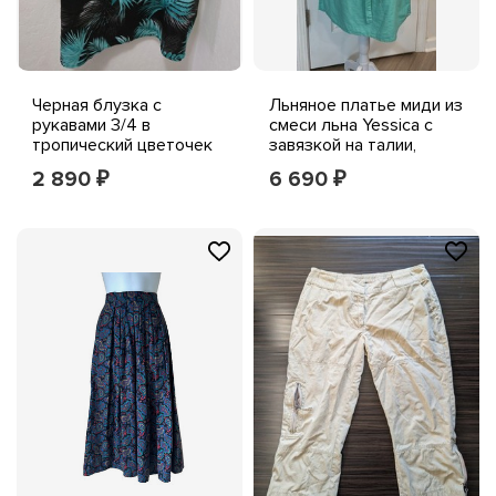
Черная блузка с
Льняное платье миди из
рукавами 3/4 в
смеси льна Yessica с
тропический цветочек
завязкой на талии,
от Yessica
бирюзового цвета, с
2 890
6 690
₽
₽
открытыми плечами, из
хлопка в стиле Бохо