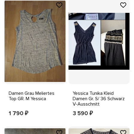
Damen Grau Meliertes
Yessica Tunika Kleid
Top GR. M Yessica
Damen Gr. S/ 36 Schwarz
V-Ausschnitt
Perlenbesatz Soft Goth
1 790
3 590
₽
₽