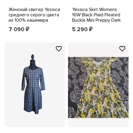
Женский свитер Yessica
Yessica Skirt Womens
среднего серого цвета
16W Black Plaid Pleated
из 100% кашемира
Buckle Mini Preppy Dark
Argyle с V-образным
Academia
7 090
5 290
₽
₽
вырезом, мягкий,
теплый, роскошный