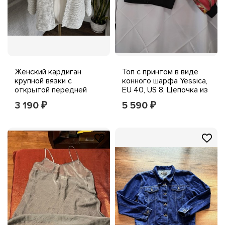
Женский кардиган
Топ с принтом в виде
крупной вязки с
конного шарфа Yessica,
открытой передней
EU 40, US 8, Цепочка из
частью Yessica, серый,
красного золота с V-
3 190
5 590
₽
₽
белый, повседневный в
образным вырезом и
стиле бохо, L
пуговицей...