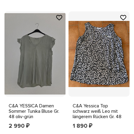
C&A YESSICA Damen
C&A Yessica Top
Sommer Tunika Bluse Gr.
schwarz weiß Leo mit
48 oliv-grün
längerem Rücken Gr. 48
2 990
1 890
₽
₽