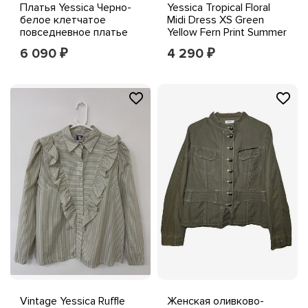
Платья Yessica Черно-
Yessica Tropical Floral
белое клетчатое
Midi Dress XS Green
повседневное платье
Yellow Fern Print Summer
для карьеры с рукавом
Sundress
6 090
4 290
₽
₽
3/4 38 М на Северо-
запад
Vintage Yessica Ruffle
Женская оливково-