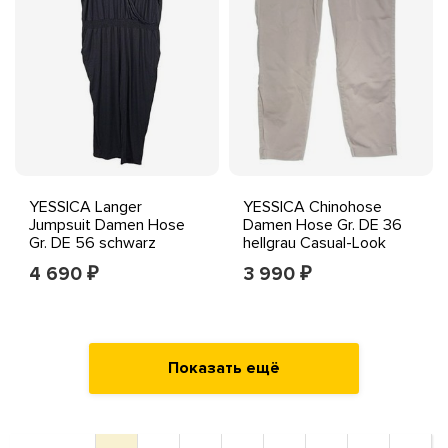
YESSICA Langer
YESSICA Chinohose
Jumpsuit Damen Hose
Damen Hose Gr. DE 36
Gr. DE 56 schwarz
hellgrau Casual-Look
Casual-Look
4 690
3 990
₽
₽
Показать ещё