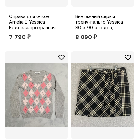
Оправа для очков
Винтажный серый
Amelia E Yessica
тренч-пальто Yessica
Бежевая/прозрачная
80-х 90-х годов,
"Кошачий глаз" 35-
женский размер 40,
7 790
8 090
₽
₽
001860 53-16-140
средний