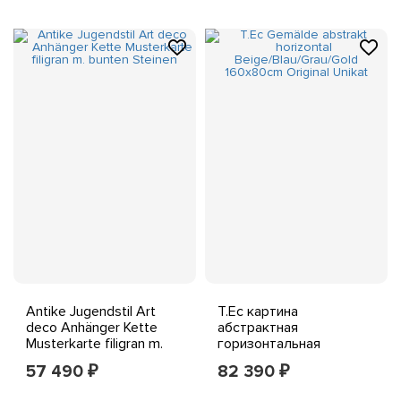
крышками маленькие
банки для варенья 435
мл
Antike Jugendstil Art
T.Ec картина
deco Anhänger Kette
абстрактная
Musterkarte filigran m.
горизонтальная
bunten Steinen
бежевый/синий/серый/
57 490
82 390
₽
₽
золотой 160x80 см
оригинал уникальный