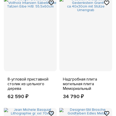
8-угловой приставной
Надгробная плита
столик из цельного
могильная плита
дерева
Мемориальный
инкрустированный
гранитный камень
62 590
34 790
₽
₽
сабельные ножки лапки
размером около 40x30
тис H/B: 55,5x60 см
см с подставкой для
урны могила