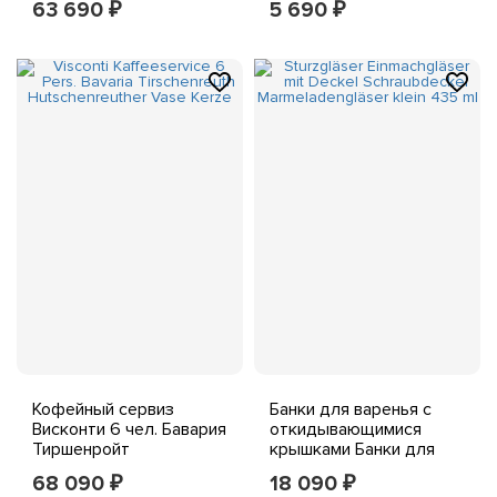
63 690
5 690
₽
₽
г.
золотистого цвета,
новые синие
Кофейный сервиз
Банки для варенья с
Висконти 6 чел. Бавария
откидывающимися
Тиршенройт
крышками Банки для
Хутшенройтер Ваза
варенья с
68 090
18 090
₽
₽
Свеча
завинчивающимися