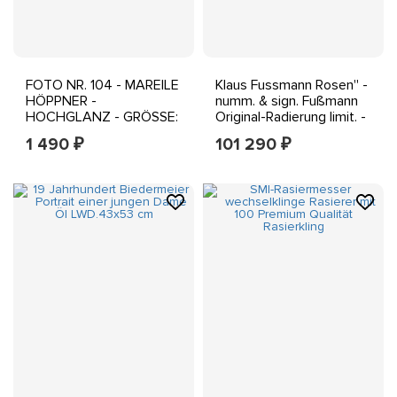
FOTO NR. 104 - MAREILE
Klaus Fussmann Rosen'' -
HÖPPNER -
numm. & sign. Fußmann
HOCHGLANZ - GRÖSSE:
Original-Radierung limit. -
15 x 10 CM - NEU
NEU
1 490
101 290
₽
₽