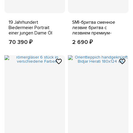
19 Jahrhundert
SMI-бритва сменное
Biedermeier Portrait
лезвие бритва с
einer jungen Dame Öl
лезвием премиум-
LWD.43x53 cm
класса 100
70 390
2 690
₽
₽