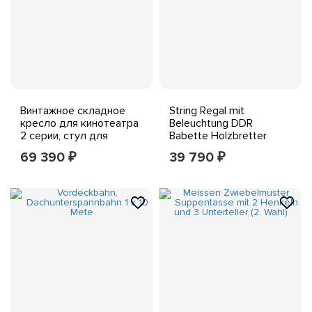
Винтажное складное
String Regal mit
кресло для кинотеатра
Beleuchtung DDR
2 серии, стул для
Babette Holzbretter
кинотеатра середины
Metallhalterung #266272
69 390
39 790
₽
₽
века