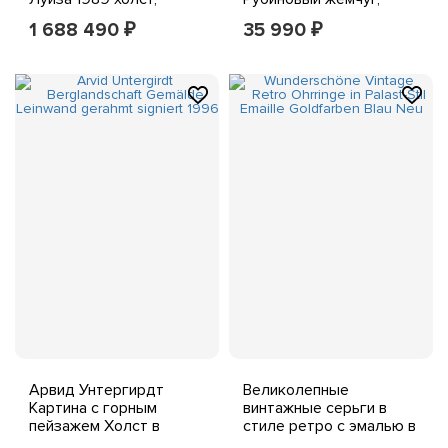
масло, 250 см X 185 см
Франция, около 1900 г.,
1 688 490
35 990
₽
₽
редкость
Арвид Унтергирдт
Великолепные
Картина с горным
винтажные серьги в
пейзажем Холст в
стиле ретро с эмалью в
рамке подписано 1996
дворцовом стиле