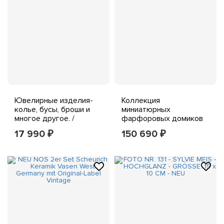
Ювелирные изделия-
Коллекция
колье, бусы, броши и
миниатюрных
многое другое. /
фарфоровых домиков
Любитель бижутерии /
Делфта из 39 шт.
17 990
150 690
₽
₽
Коллекционер