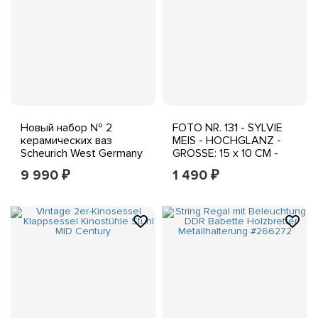
Новый набор № 2
FOTO NR. 131 - SYLVIE
керамических ваз
MEIS - HOCHGLANZ -
Scheurich West Germany
GRÖSSE: 15 x 10 CM -
с оригинальной
NEU
9 990
1 490
₽
₽
этикеткой Vintage