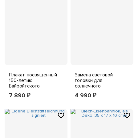
Плакат, посвященный
Замена световой
150-летию
головки для
Байройтского
солнечного
фестиваля 2026 года
светодиодного маяка,
7 890
4 990
₽
₽
Рихарда Вагнера
модуль освещения
высотой 50/80 см,
красный песок