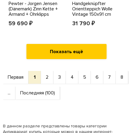
Pewter - Jorgen Jensen
Handgeknüpfter
(Dänemark) Zinn Kette +
Orientteppich Wolle
Armand + Ohrklipps
Vintage 150x91 cm
Teppich Klassiker
59 690
31 790
₽
₽
Показать ещё
Первая
1
2
3
4
5
6
7
8
...
Последняя (100)
В данном разделе представлены товары категории
Антиквариат, купить которые можно в нашем интернет-