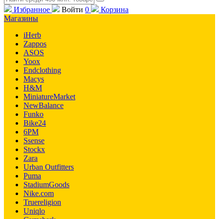
Избранное
Войти
0
Корзина
Магазины
iHerb
Zappos
ASOS
Yoox
Endclothing
Macys
H&M
MiniatureMarket
NewBalance
Funko
Bike24
6PM
Ssense
Stockx
Zara
Urban Outfitters
Puma
StadiumGoods
Nike.com
Truereligion
Uniqlo