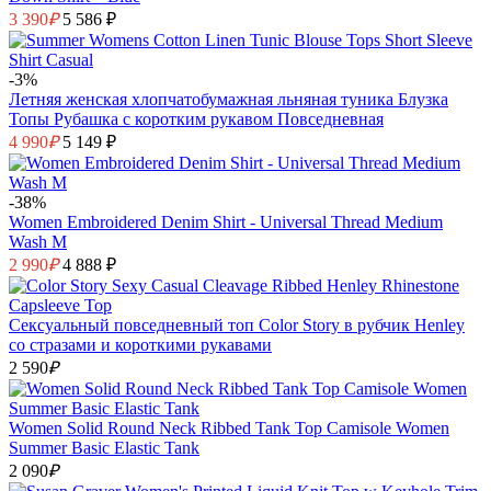
3 390
₽
5 586 ₽
-3%
Летняя женская хлопчатобумажная льняная туника Блузка
Топы Рубашка с коротким рукавом Повседневная
4 990
₽
5 149 ₽
-38%
Women Embroidered Denim Shirt - Universal Thread Medium
Wash M
2 990
₽
4 888 ₽
Сексуальный повседневный топ Color Story в рубчик Henley
со стразами и короткими рукавами
2 590
₽
Women Solid Round Neck Ribbed Tank Top Camisole Women
Summer Basic Elastic Tank
2 090
₽