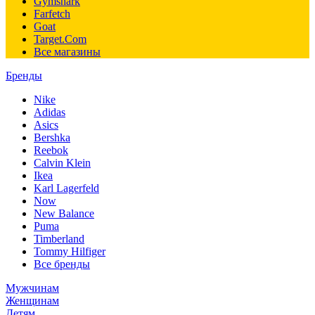
Gymshark
Farfetch
Goat
Target.Com
Все магазины
Бренды
Nike
Adidas
Asics
Bershka
Reebok
Calvin Klein
Ikea
Karl Lagerfeld
Now
New Balance
Puma
Timberland
Tommy Hilfiger
Все бренды
Мужчинам
Женщинам
Детям