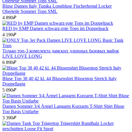
Bluse Damen Italy Tunika Longbluse Fischerhemd Locker
Oberteile Sommer Tops SML
4 890
₽
RED by EMP Damen schwarz-rote Tops im Doppelpack
4 190
₽
Только топ-3 комплекта дамских длинных базовых майок
LIVE LOVE LONG
6 890
₽
Bluse Top 38 40 42 kl. 44 Blusenshirt Blusentop Stretch Italy
Doppellagig
5 090
₽
Damen Sommer 3/4 Ärmel Langarm Kurzarm T-Shirt Shirt Bluse
Top Basis Unifarbe
3 390
₽