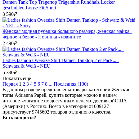
Damen Tank Top Trägertop Trägershirt Rundhalz Locker
geschnitten Loose Fit Sport
3 590
₽
Женская модная рубашка большого размера, женская майка -
черное и белое - Новинка - извините
2 490
₽
Ladies fashion Oversize Shirt Damen Tanktop 2 er Pack... -
Schwarz & Weiß - NEU
5 390
₽
Показать ещё
Первая
1
2
3
4
5
6
7
8
...
Последняя (100)
В данном разделе представлены товары категории Женские
топы Adrianna Papell, купить которые можно в нашем
интернет-магазине по доступным ценам с доставкойСША
(Америки) в Россию. Всего в категории #1009127
присутствует 9745602 товаров отличного качества.
Есть вопросы?