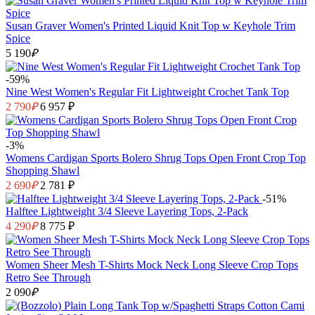
Susan Graver Women's Printed Liquid Knit Top w Keyhole Trim
Spice
5 190
₽
-59%
Nine West Women's Regular Fit Lightweight Crochet Tank Top
2 790
₽
6 957 ₽
-3%
Womens Cardigan Sports Bolero Shrug Tops Open Front Crop Top
Shopping Shawl
2 690
₽
2 781 ₽
-51%
Halftee Lightweight 3/4 Sleeve Layering Tops, 2-Pack
4 290
₽
8 775 ₽
Women Sheer Mesh T-Shirts Mock Neck Long Sleeve Crop Tops
Retro See Through
2 090
₽