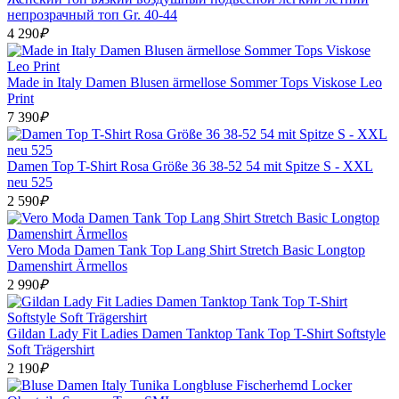
непрозрачный топ Gr. 40-44
4 290
₽
Made in Italy Damen Blusen ärmellose Sommer Tops Viskose Leo
Print
7 390
₽
Damen Top T-Shirt Rosa Größe 36 38-52 54 mit Spitze S - XXL
neu 525
2 590
₽
Vero Moda Damen Tank Top Lang Shirt Stretch Basic Longtop
Damenshirt Ärmellos
2 990
₽
Gildan Lady Fit Ladies Damen Tanktop Tank Top T-Shirt Softstyle
Soft Trägershirt
2 190
₽