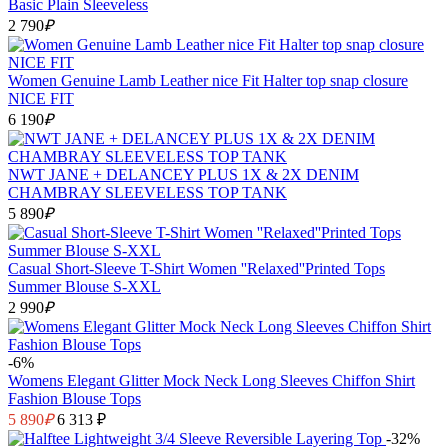
Basic Plain Sleeveless
2 790
₽
Women Genuine Lamb Leather nice Fit Halter top snap closure
NICE FIT
6 190
₽
NWT JANE + DELANCEY PLUS 1X & 2X DENIM
CHAMBRAY SLEEVELESS TOP TANK
5 890
₽
Casual Short-Sleeve T-Shirt Women ''Relaxed''Printed Tops
Summer Blouse S-XXL
2 990
₽
-6%
Womens Elegant Glitter Mock Neck Long Sleeves Chiffon Shirt
Fashion Blouse Tops
5 890
₽
6 313 ₽
-32%