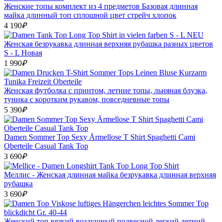
Женские топы комплект из 4 предметов Базовая длинная
майка длинный топ сплошной цвет стрейч хлопок
4 190
₽
Женская безрукавка длинная верхняя рубашка разных цветов
S - L Новая
1 990
₽
Женская футболка с принтом, летние топы, льняная блузка,
туника с коротким рукавом, повседневные топы
5 390
₽
Damen Sommer Top Sexy Ärmellose T Shirt Spaghetti Cami
Oberteile Casual Tank Top
3 690
₽
Меллис - Женская длинная майка безрукавка длинная верхняя
рубашка
3 690
₽
Женский топ вязкий воздушный подвесной легкий летний