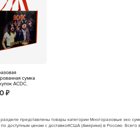
разовая
рованная сумка
купок ACDC,
азовая сумка для
90
₽
 подарок для
га в пещере
 разделе представлены товары категории Многоразовые эко сумк
 по доступным ценам с доставкойСША (Америки) в Россию. Всего в