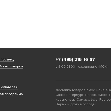
+7 (495) 215-16-67
 посылку
 вес товаров
с 9:00-21:00 - ежедневно (МСК)
купателей
Доставка товаров с аукциона eB
ая программа
Санкт-Петербург, Новосибирск, 
Красноярск, Самара, Уфа, Ростов
Пермь и другие города).