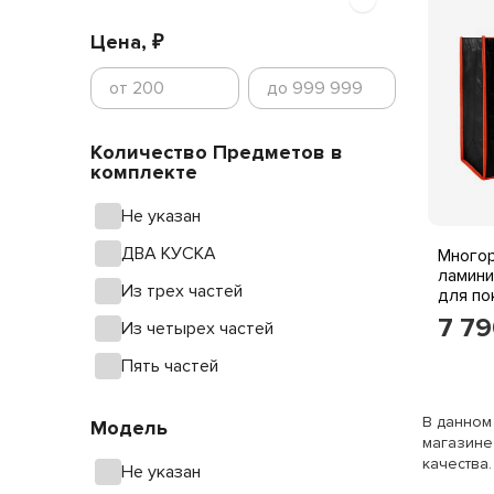
Цена, ₽
Количество Предметов в
комплекте
Не указан
ДВА КУСКА
Много
ламини
Из трех частей
для по
многор
7 7
Из четырех частей
отцов,
кемпин
Пять частей
В данном
Модель
магазине
качества.
Не указан