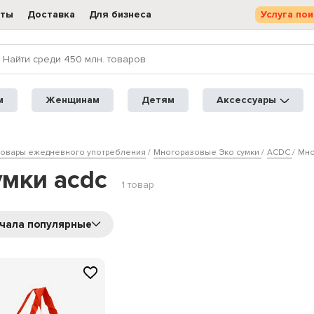
кты
Доставка
Для бизнеса
Услуга пои
м
Женщинам
Детям
Аксессуары
товары ежедневного употребления
Многоразовые Эко сумки
ACDC
Мно
мки acdc
1 товар
чала популярные