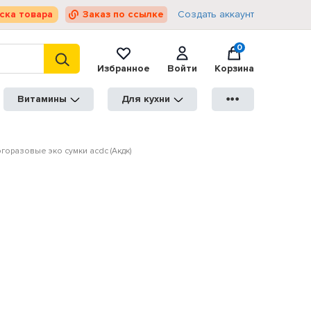
ска товара
Заказ по ссылке
Создать аккаунт
0
Избранное
Войти
Корзина
Витамины
Для кухни
●●●
горазовые эко сумки acdc (Акдк)