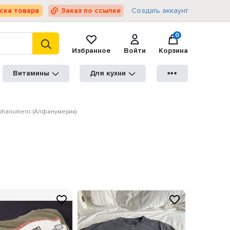
ска товара
Заказ по ссылке
Создать аккаунт
0
Избранное
Войти
Корзина
Витамины
Для кухни
●●●
phanumeric (Алфанумерик)