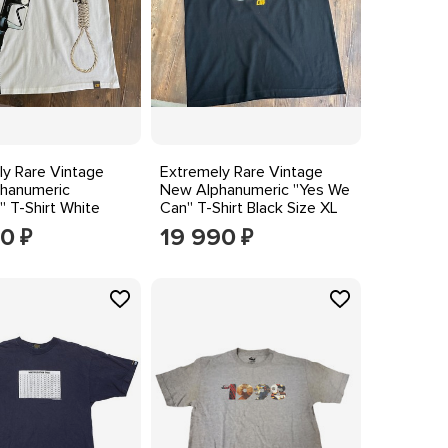
y Rare Vintage
Extremely Rare Vintage
hanumeric
New Alphanumeric ''Yes We
'' T-Shirt White
Can'' T-Shirt Black Size XL
es
90
19 990
₽
₽