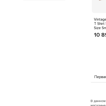
Vintag
T Shirt
Size S
10 
Перва
В данном
магазине