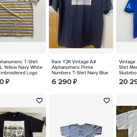
phanumeric T-Shirt
Rare Y2K Vintage A#
Vintage
L Yellow Navy White
Alphanumeric Prime
Shirt M
 Embroidered Logo
Numbers T-Shirt Navy Blue
Skatebo
Size M Skate
Streetw
90
6 290
20 2
₽
₽