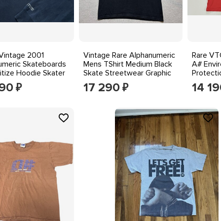
Vintage 2001
Vintage Rare Alphanumeric
Rare V
umeric Skateboards
Mens TShirt Medium Black
A# Envi
itize Hoodie Skater
Skate Streetwear Graphic
Protecti
000s
Logo
2000s R
390
17 290
14 19
₽
₽