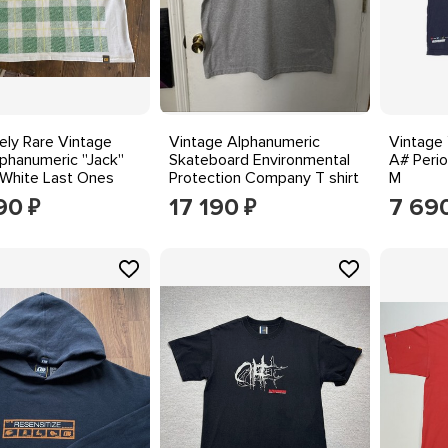
ely Rare Vintage
Vintage Alphanumeric
Vintage
hanumeric ''Jack''
Skateboard Environmental
A# Perio
 White Last Ones
Protection Company T shirt
M
XL Y2K
90
17 190
7 69
₽
₽