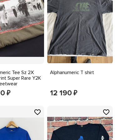
meric Tee Sz 2X
Alphanumeric T shirt
int Super Rare Y2K
reetwear
90
12 190
₽
₽