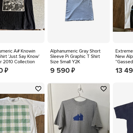
umeric A# Knowin
Alphanumeric Gray Short
Extremel
hirt 'Just Say Know'
Sleeve Pi Graphic T Shirt
New Alp
 2010 Collection
Size Small Y2K
''Gassed
Last On
0
9 590
13 4
₽
₽