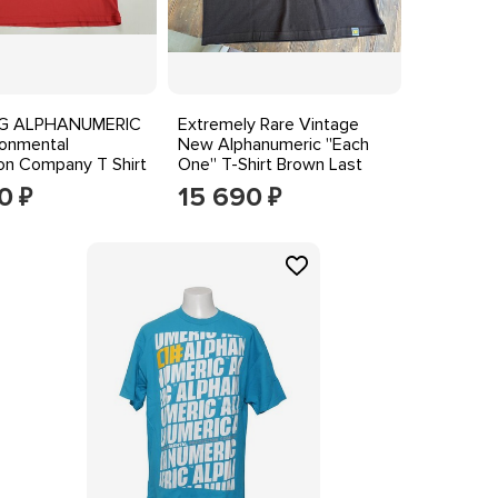
TG ALPHANUMERIC
Extremely Rare Vintage
ronmental
New Alphanumeric ''Each
on Company T Shirt
One'' T-Shirt Brown Last
ed SZ L
Ones
0
15 690
₽
₽