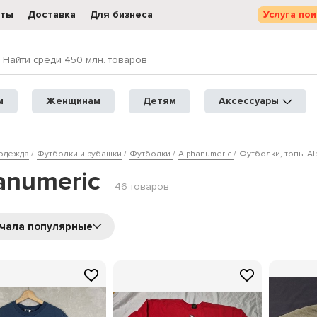
кты
Доставка
Для бизнеса
Услуга пои
м
Женщинам
Детям
Аксессуары
одежда
Футболки и рубашки
Футболки
Alphanumeric
Футболки, топы Al
anumeric
46 товаров
чала популярные