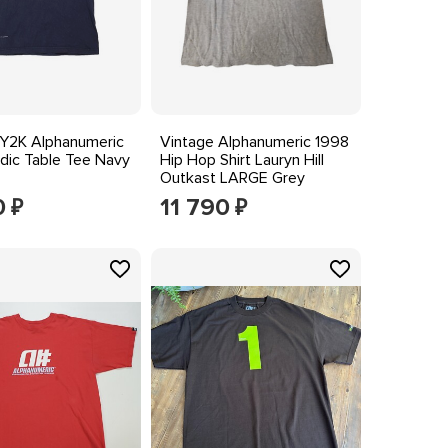
 Y2K Alphanumeric
Vintage Alphanumeric 1998
dic Table Tee Navy
Hip Hop Shirt Lauryn Hill
Outkast LARGE Grey
Gangster
0
11 790
₽
₽