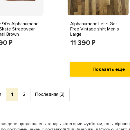
e 90s Alphanumeric
Alphanumeric Let s Get
 Skate Streetwear
Free Vintage shirt Men s
mall Brown
Large
890
11 390
₽
₽
Показать ещё
я
1
2
Последняя (2)
 разделе представлены товары категории Футболки, топы Alphanum
 по доступным ценам с доставкойСША (Америки) в Россию. Всего в