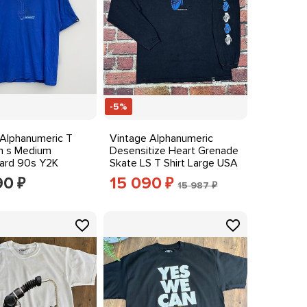
-5%
 Alphanumeric T
Vintage Alphanumeric
en s Medium
Desensitize Heart Grenade
ard 90s Y2K
Skate LS T Shirt Large USA
ear Rare
90s
90
15 090
₽
₽
15 987 ₽