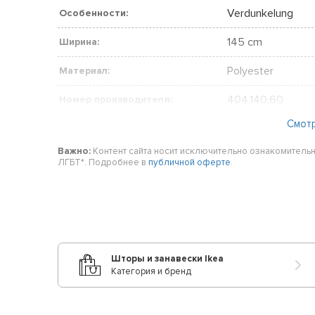
Verdunkelung
Особенности:
145 cm
Ширина:
Polyester
Материал:
404.140.60
Номер производителя:
Смот
250 cm
Длина:
Важно:
Контент сайта носит исключительно ознакомительн
Zweifarbig
Шаблон:
ЛГБТ*. Подробнее в
публичной оферте
.
Geeignet für alle
Комната:
Modern
Стиль:
Vorhänge
Продукт:
Шторы и занавески Ikea
Категория и бренд
145 x 250
Размер:
Verdunkelnd
Прозрачность: