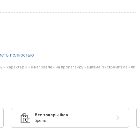
реть полностью
ый характер и не направлен на пропаганду нацизма, экстремизма или
 Zimmer
Все товары Ikea
Бренд