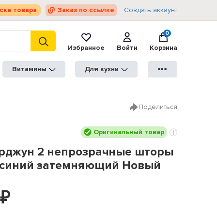
ска товара
Заказ по ссылке
Создать аккаунт
0
Избранное
Войти
Корзина
Витамины
Для кухни
●●●
Поделиться
Оригинальный товар
рджун 2 непрозрачные шторы
 синий затемняющий Новый
₽