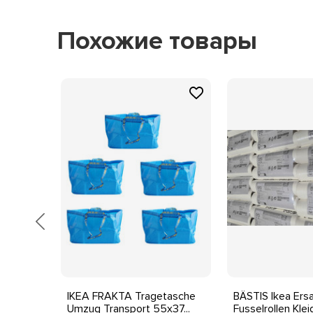
dunkelblau
Цвет:
Похожие товары
ur von
IKEA FRAKTA Tragetasche
BÄSTIS Ikea Ersa
Umzug Transport 55x37...
Fusselrollen Kleid