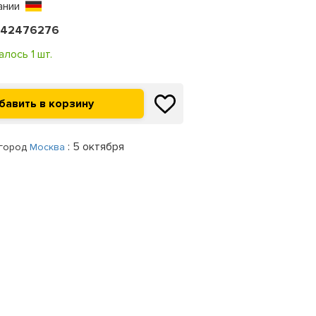
ании
242476276
алось 1 шт.
: 5 октября
 город
Москва