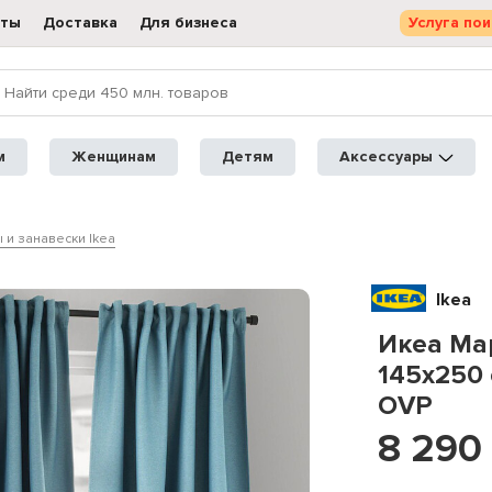
кты
Доставка
Для бизнеса
Услуга пои
м
Женщинам
Детям
Аксессуары
 и занавески Ikea
Ikea
Икеа Ма
145x250
OVP
8 290