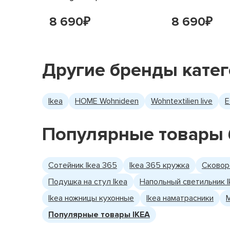
8 690
8 690
₽
₽
Другие бренды кате
Ikea
HOME Wohnideen
Wohntextilien live
E
Популярные товары 
Сотейник Ikea 365
Ikea 365 кружка
Сковор
Подушка на стул Ikea
Напольный светильник I
Ikea ножницы кухонные
Ikea наматрасники
Популярные товары IKEA