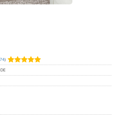
74
)
 DE