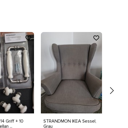
14 Griff + 10
STRANDMON IKEA Sessel,
TRIPPEV
lan ...
Grau
Ikea Ver