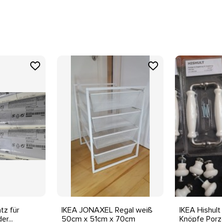
tz für
IKEA JONAXEL Regal weiß
IKEA Hishult 
er...
50cm x 51cm x 70cm
Knöpfe Porzel