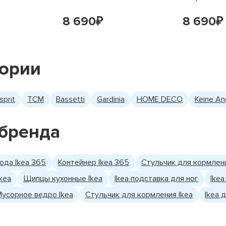
8 690
8 690
₽
₽
гории
sprit
TCM
Bassetti
Gardinia
HOME DECO
Keine A
бренда
ода Ikea 365
Контейнер Ikea 365
Стульчик для кормления
kea
Щипцы кухонные Ikea
Ikea подставка для ног
Ike
Мусорное ведро Ikea
Стульчик для кормления Ikea
Ikea 