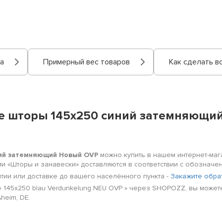
а
Примерный вес товаров
Как сделать в
е шторы 145x250 синий затемняющий
ний затемняющий Новый OVP
можно купить в нашем интернет-мага
рии «Шторы и занавески» доставляются в соответствии с обознач
нтии или доставке до вашего населённого пункта -
Закажите обра
ge 145x250 blau Verdunkelung NEU OVP » через SHOPOZZ, вы может
heim, DE.