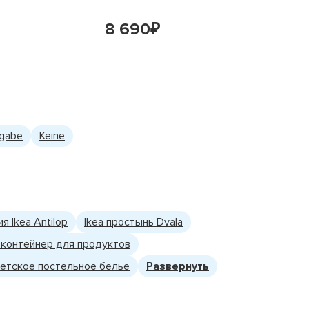
8 690
8 69
₽
ngabe
Keine
 Ikea Antilop
Ikea простынь Dvala
a контейнер для продуктов
детское постельное белье
Развернуть