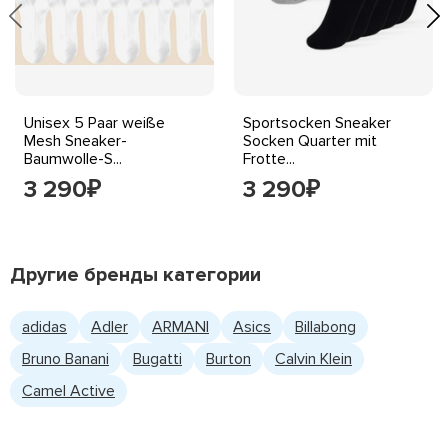
Unisex 5 Paar weiße
Sportsocken Sneaker
Mesh Sneaker-
Socken Quarter mit
Baumwolle-S...
Frotte...
3 290
3 290
₽
₽
Другие бренды категории
adidas
Adler
ARMANI
Asics
Billabong
Bruno Banani
Bugatti
Burton
Calvin Klein
Camel Active