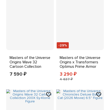
-29%
Masters of the Universe
Masters of the Universe
Origins Wave 32
Origins x Transformers
Cartoon Collection
Optimus Prime Armor
200X Trap Jaw Figure
He-Man Action
7 590
3 290
₽
₽
4 637 ₽