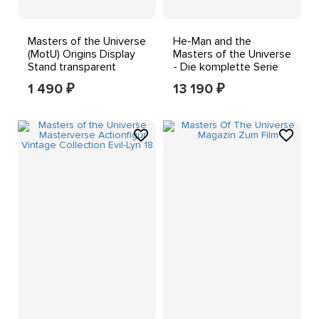
Masters of the Universe
He-Man and the
(MotU) Origins Display
Masters of the Universe
Stand transparent
- Die komplette Serie
im Bundle # DVD-NEU
1 490
13 190
₽
₽