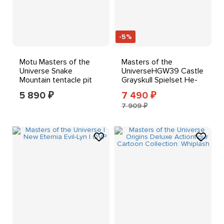
-5%
Motu Masters of the
Masters of the
Universe Snake
UniverseHGW39 Castle
Mountain tentacle pit
Grayskull Spielset He-
Accessory
Man Festung MOTU,
5 890
7 490
₽
₽
NEU
7 909 ₽