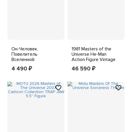
Он-Человек,
1981 Masters of the
Повелитель
Universe He-Man
Вселенной:
Action Figure Vintage
Путеводитель по
MOTU Taiwan Original
4 490
46 590
₽
₽
Миру персонажей,
Вторая книга