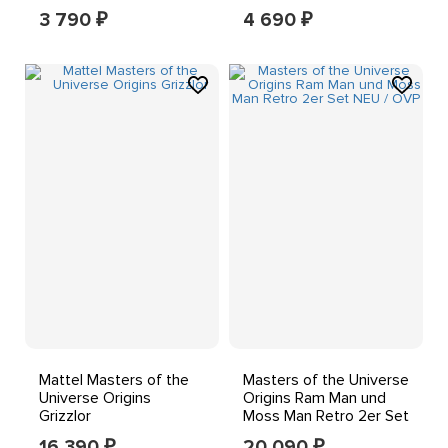
Mattel GVL76
Neu/OVP
3 790
4 690
₽
₽
Mattel Masters of the
Masters of the Universe
Universe Origins
Origins Ram Man und
Grizzlor
Moss Man Retro 2er Set
NEU / OVP
16 390
20 090
₽
₽