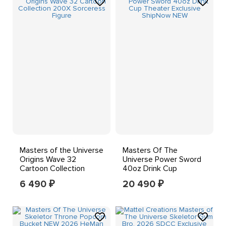
Masters of the Universe
Masters Of The
Origins Wave 32
Universe Power Sword
Cartoon Collection
40oz Drink Cup
200X Sorceress Figure
Theater Exclusive
6 490
20 490
₽
₽
ShipNow NEW