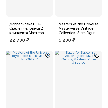
Доппельпакет Он-
Masters of the Universe
Скелет человека 2
Masterverse Vintage
комплекта Мастера
Collection 18 cm Figur:
Вселенной
Skeletor
22 790
5 290
₽
₽
происхождения 80-х
выглядят культовыми